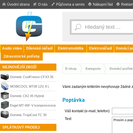
Úvodní strana
O nás
Půjčovna a servis
Nákupní řád
Reklam
Audio video
Dílenské nářadí
Elektromobilita
Elektronářadí
Domácí po
Zdravotnické potřeby
NEJNOVĚJŠÍ ZBOŽÍ
E-shop
Kategorie
Domácí potřeb
Dometic CoolFreeze CFX3 35
kompresorová autochladnička
MOBICOOL MT08 12V, 8 l,
Vámi zadaným kritériím nevyhovuje žádné z
36 l, 12/24/230 V
termoelektrická autochladnička
Dometic CK2 45 Hybrid
Poptávka
s ohřevem, 9600024956
hybridní autochladnička 43 l, 12
Engel MT-45F-V kompresorová
Váš kontakt (e-mail, telefon)
V / 230 V
autochladnička 40 l, 12/24/230
Dometic TropiCool TC 35
Text
V, antracitová
termoelektrická autochladnička
SPLÁTKOVÝ PRODEJ
33 l, 12/24/230 V, 9105302110