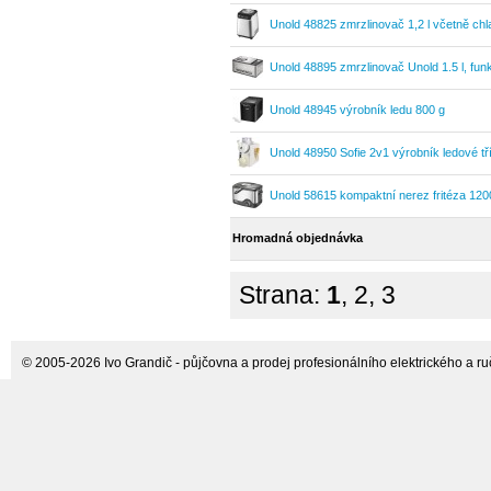
Unold 48825 zmrzlinovač 1,2 l včetně ch
Unold 48895 zmrzlinovač Unold 1.5 l, fu
Unold 48945 výrobník ledu 800 g
Unold 48950 Sofie 2v1 výrobník ledové tříš
Unold 58615 kompaktní nerez fritéza 12
Hromadná objednávka
Strana:
1
,
2
,
3
© 2005-2026 Ivo Grandič - půjčovna a prodej profesionálního elektrického a ručn