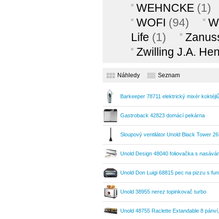
WEHNCKE
(1)
WOFI
(94)
W
Life
(1)
Zanus
Zwilling J.A. He
Náhledy
Seznam
Barkeeper 78711 elektrický mixér koktéjl
Gastroback 42823 domácí pekárna
Sloupový ventilátor Unold Black Tower 
Unold Design 48040 foliovačka s nasáv
Unold Don Luigi 68815 pec na pizzu s fu
Unold 38955 nerez topinkovač turbo
Unold 48755 Raclette Extandable 8 pánví