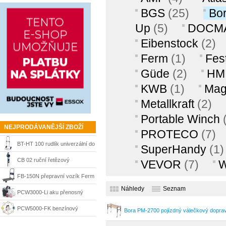
BGS
(25)
Bo
Up
(5)
DOCM
Eibenstock
(2)
Ferm
(1)
Fes
Güde
(2)
HM 
KWB
(1)
Ma
Metallkraft
(2)
Portable Winch
NEJPRODÁVANĚJŠÍ ZBOŽÍ
PROTECO
(7)
BT-HT 100 rudlík univerzální do
SuperHandy
(1)
100 kg Einhell
CB 02 ruční řetězový
VEVOR
(7)
W
kladkostroj do 2t Scheppach
FB-150N přepravní vozík Ferm
Náhledy
Seznam
TTM1027
PCW3000-Li aku přenosný
naviják max tažná síla 1000 kg
PCW5000-FK benzínový
Bora PM-2700 pojízdný válečkový dopra
Portable Winch
přitahovací naviják + lesní přísl.