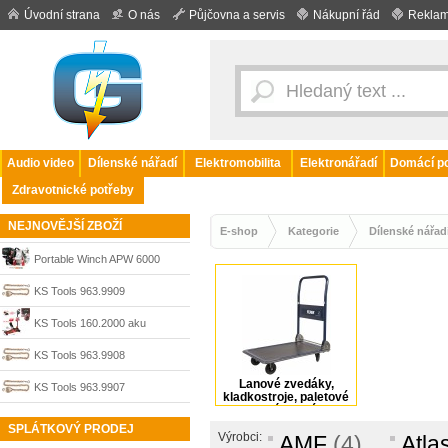
Úvodní strana
O nás
Půjčovna a servis
Nákupní řád
Reklam
Audio video
Dílenské nářadí
Elektromobilita
Elektronářadí
Domácí po
Zdravotnické potřeby
NEJNOVĚJŠÍ ZBOŽÍ
E-shop
Kategorie
Dílenské nářad
Portable Winch APW 6000
akumulátorový lanový naviják 3
KS Tools 963.9909
kW, tažná síla až 3000 kg, bez
BRONZEplus řetězový
KS Tools 160.2000 aku
aku
kladkostroj 3 t, 2 řetězy 3 m
hydraulický hliníkový zvedák
KS Tools 963.9908
vozidel e-performance, 2 t,
Lanové zvedáky,
BRONZEplus řetězový
KS Tools 963.9907
kladkostroje, paletové
vozíky, jiné
max. výška 463 mm
kladkostroj 2 t, 2 řetězy 2,5 m
BRONZEplus řetězový
SPLÁTKOVÝ PRODEJ
Výrobci:
AMF
(4)
Atla
kladkostroj 1,5 t, 2 řetězy 2,5 m