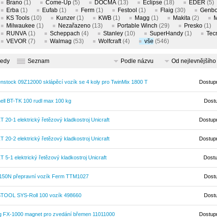
Brano
(1)
Come-Up
(5)
DOCMA
(13)
Eclipse
(18)
EDER
(5)
Erba
(1)
Eufab
(1)
Ferm
(1)
Festool
(1)
Flaig
(30)
Genbo
KS Tools
(10)
Kunzer
(1)
KWB
(1)
Magg
(1)
Makita
(2)
M
Milwaukee
(1)
Nezařazeno
(13)
Portable Winch
(29)
Presko
(1)
RUNVA
(1)
Scheppach
(4)
Stanley
(10)
SuperHandy
(1)
Tec
VEVOR
(7)
Walmag
(53)
Wolfcraft
(4)
vše
(546)
ledy
Seznam
Podle názvu
Od nejlevnějšího
enstock 09Z12000 sklápěcí vozík se 4 koly pro TwinMix 1800 T
Dostup
hell BT-TK 100 rudl max 100 kg
Dost
 20-1 elektrický řetězový kladkostroj Unicraft
Dostup
 20-2 elektrický řetězový kladkostroj Unicraft
Dostup
 5-1 elektrický řetězový kladkostroj Unicraft
Dost
150N přepravní vozík Ferm TTM1027
Dost
TOOL SYS-Roll 100 vozík 498660
Dost
ig FX-1000 magnet pro zvedání břemen 11011000
Dostup