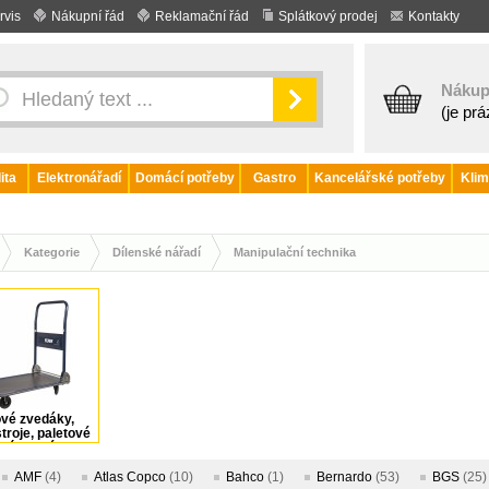
rvis
Nákupní řád
Reklamační řád
Splátkový prodej
Kontakty
Nákup
(je pr
ita
Elektronářadí
Domácí potřeby
Gastro
Kancelářské potřeby
Klim
Kategorie
Dílenské nářadí
Manipulační technika
vé zvedáky,
troje, paletové
zíky, jiné
AMF
(4)
Atlas Copco
(10)
Bahco
(1)
Bernardo
(53)
BGS
(25)