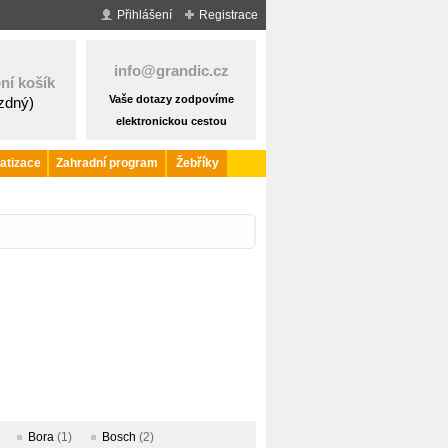
Přihlášení
Registrace
info@grandic.cz
ní košík
Vaše dotazy zodpovíme
ázdný)
elektronickou cestou
atizace
Zahradní program
Žebříky
Bora
(1)
Bosch
(2)