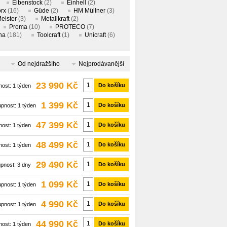
Eibenstock
(2)
Einhell
(2)
rx
(16)
Güde
(2)
HM Müllner
(3)
eister
(3)
Metallkraft
(2)
Proma
(10)
PROTECO
(7)
na
(181)
Toolcraft
(1)
Unicraft
(6)
Od nejdražšího
Nejprodávanější
23 990 Kč
Do košíku
nost:
1 týden
1 399 Kč
Do košíku
upnost:
1 týden
47 399 Kč
Do košíku
nost:
1 týden
48 499 Kč
Do košíku
nost:
1 týden
29 490 Kč
Do košíku
upnost:
3 dny
1 099 Kč
Do košíku
upnost:
1 týden
4 990 Kč
Do košíku
upnost:
1 týden
44 990 Kč
Do košíku
nost:
1 týden