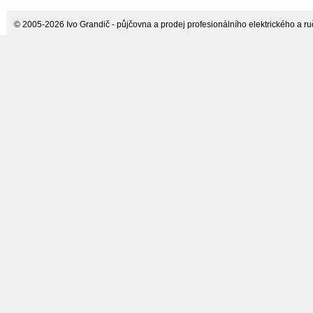
max 400 mm Bosch
© 2005-2026 Ivo Grandič - půjčovna a prodej profesionálního elektrického a ručn