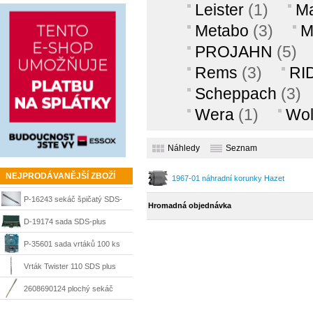
Leister
(1)
Ma
Metabo
(3)
M
PROJAHN
(5)
Rems
(3)
RI
Scheppach
(3)
Wera
(1)
Wol
Náhledy
Seznam
NEJPRODÁVANĚJŠÍ ZBOŽÍ
1967-01 náhradní korunky Hazet
P-16243 sekáč špičatý SDS-
Hromadná objednávka
max 400 mm Makita
D-19174 sada SDS-plus
sekáče a vrtáky Makita
P-35601 sada vrtáků 100 ks
Makita
Vrták Twister 110 SDS plus
6x100/160 mm Diager
2608690124 plochý sekáč
samoostřicí RTec Sharp SDS-