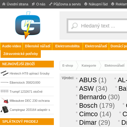
Úvodní strana
O nás
Půjčovna a servis
Nákupní řád
Reklam
Audio video
Dílenské nářadí
Elektromobilita
Elektronářadí
Domácí po
Zdravotnické potřeby
NEJNOVĚJŠÍ ZBOŽÍ
E-shop
Kategorie
Elektronářadí
Hiretech HT8 upínací šrouby
Výrobci:
ABUS
(1)
AL
lišty, 2 ks
Eibenstock 3582G000
ASW
(34)
Ba
nástavec pro pojízdný stojan
Trumpf 1232671 otočné
Bernardo
(30)
EBW 1300, prodloužení
destičky ST Radius 3 pro
Milwaukee DEC 230 ochrana
Bosch
(179)
pracovní výšky na 2,3 m
TruTool TKA 300 / 500 / 700,
proti prachu pro úhlové brusky
Campingaz 203164 adaptér s
Cimco
(14)
sada 10 ks
180–230 mm, 4932459340
usměrňovačem 230V/12V pro
Dimar
(29)
D
SPLÁTKOVÝ PRODEJ
elektrické chladicí boxy