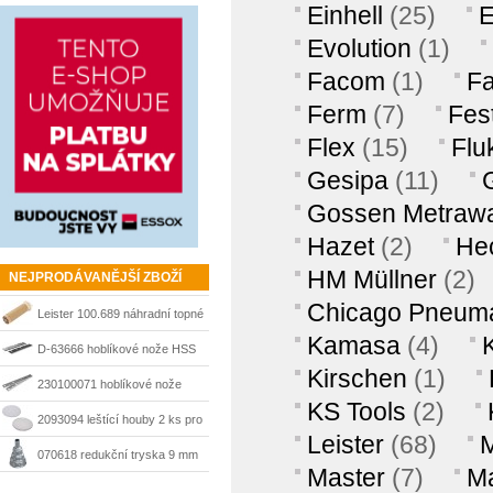
Einhell
(25)
Evolution
(1)
Facom
(1)
F
Ferm
(7)
Fes
Flex
(15)
Flu
Gesipa
(11)
Gossen Metrawa
Hazet
(2)
He
HM Müllner
(2)
NEJPRODÁVANĚJŠÍ ZBOŽÍ
Chicago Pneuma
Leister 100.689 náhradní topné
Kamasa
(4)
těleso Typ 33 pro Triac S /
D-63666 hoblíkové nože HSS
Kirschen
(1)
Diode S, 230 V - 1550 W
170 mm Makita
230100071 hoblíkové nože
KS Tools
(2)
HSS 210 mm Matrix
2093094 leštící houby 2 ks pro
Leister
(68)
BT-PO 110 Einhell
070618 redukční tryska 9 mm
Master
(7)
Ma
Steinel