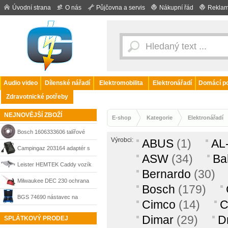
Úvodní strana
O nás
Půjčovna a servis
Nákupní řád
Reklam
Audio video
Dílenské nářadí
Elektromobilita
Elektronářadí
Domácí po
Zdravotnické potřeby
NEJNOVĚJŠÍ ZBOŽÍ
E-shop
Kategorie
Elektronářadí
Bosch 1606333606 talířové
Výrobci:
ABUS
(1)
AL
kolo převodovky pro úhlové
Campingaz 203164 adaptér s
ASW
(34)
Ba
brusky PWS
usměrňovačem 230V/12V pro
Leister HEMTEK Caddy vozík
Bernardo
(30)
elektrické chladicí boxy
pro automatickou svářečku
Milwaukee DEC 230 ochrana
Bosch
(179)
HEMTEK ST, 179.554
proti prachu pro úhlové brusky
BGS 74690 nástavec na
Cimco
(14)
180–230 mm, 4932459340
vrtačku pro nýtovací matice
Dimar
(29)
D
SPLÁTKOVÝ PRODEJ
M3–M12