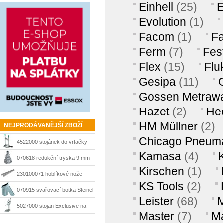
Einhell
(25)
Evolution
(1)
Facom
(1)
F
Ferm
(7)
Fes
Flex
(15)
Flu
Gesipa
(11)
Gossen Metrawa
Hazet
(2)
He
HM Müllner
(2)
NEJPRODÁVANĚJŠÍ ZBOŽÍ
Chicago Pneuma
4522000 stojánek do vrtačky
Kamasa
(4)
Tecmobil s odsávacím
070618 redukční tryska 9 mm
Kirschen
(1)
nástavcem Wolfcraft
Steinel
230100071 hoblíkové nože
KS Tools
(2)
HSS 210 mm Matrix
070915 svařovací botka Steinel
Leister
(68)
5027000 stojan Exclusive na
Master
(7)
Ma
vrtačku Wolfcraft