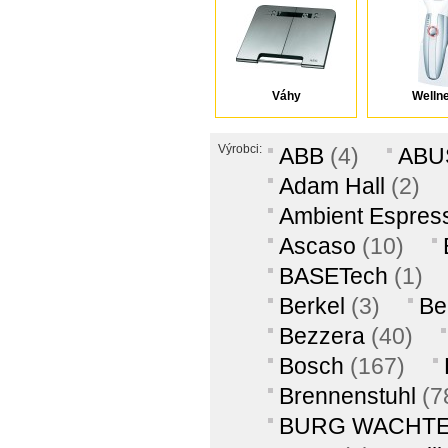
Xavax
Váhy
Welln
Výrobci:
ABB
(4)
ABU
Adam Hall
(2)
Ambient Espres
Ascaso
(10)
BASETech
(1)
Berkel
(3)
Be
Bezzera
(40)
Bosch
(167)
Brennenstuhl
(7
BURG WACHT