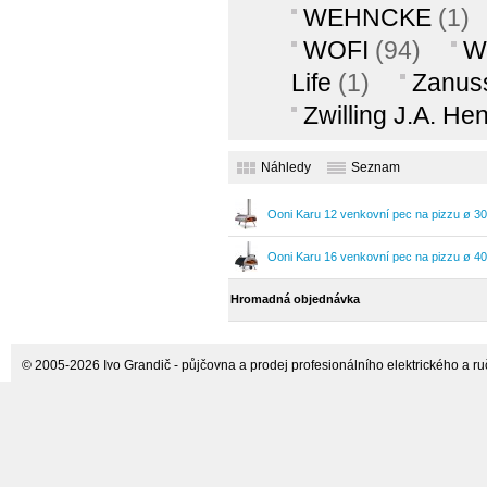
WEHNCKE
(1)
WOFI
(94)
W
Life
(1)
Zanus
Zwilling J.A. He
Náhledy
Seznam
Ooni Karu 12 venkovní pec na pizzu ø 3
Ooni Karu 16 venkovní pec na pizzu ø 4
Hromadná objednávka
© 2005-2026 Ivo Grandič - půjčovna a prodej profesionálního elektrického a ručn