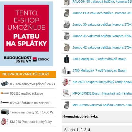
FALCON 80 vakuová balička, komora 5
Jumbo Plus vakuová balička, komora 3
Jumbo 30 vakuová balička, komora 37
Jumbo 35 vakuová balička, komora 37
Jumbo 42 vakuová balička, komora 37
J300 Multiquick 3 odšťavňovač Braun
J700 Multiquick 7 odšťavňovač Braun
NEJPRODÁVANĚJŠÍ ZBOŽÍ
KM 240 Prospero kuchyňský robot Kenw
856124 souprava příborů 24 ks
Fiskars
858110 mašlovačka se
MFQ4075DE Bosch Haushalt ruční šlehač
silikonovými vlákny Fiskars
838031 škrabka na zeleninu
Mini Jumbo vakuová balička komora 31
Avanti Fiskars
Trouba na tousty 21 l, 1400 W
Hromadná objednávka
stříbrná Korona
KM 240 Prospero kuchyňský
Strana:
1
,
2
,
3
,
4
robot Kenwood