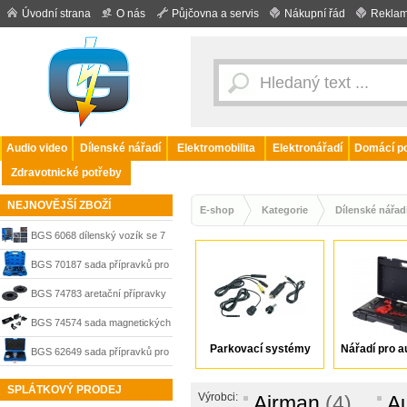
Úvodní strana
O nás
Půjčovna a servis
Nákupní řád
Reklam
Audio video
Dílenské nářadí
Elektromobilita
Elektronářadí
Domácí po
Zdravotnické potřeby
NEJNOVĚJŠÍ ZBOŽÍ
E-shop
Kategorie
Dílenské nářad
BGS 6068 dílenský vozík se 7
zásuvkami a 246 nástroji
BGS 70187 sada přípravků pro
aretaci rozvodů BMW S63 4-
BGS 74783 aretační přípravky
dílná
vačkových hřídelů pro Audi 3.6
BGS 74574 sada magnetických
V8 a 4.2 V8 benzín, 2-dílná
Parkovací systémy
Nářadí pro a
odkládacích přihrádek a držáku
BGS 62649 sada přípravků pro
sada
na papírové role 4-dílná
nastavení motorů Mercedes-
SPLÁTKOVÝ PRODEJ
Výrobci:
Airman
(4)
A
Benz M654, 5-dílná