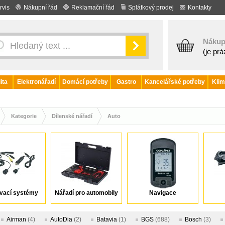
rvis
Nákupní řád
Reklamační řád
Splátkový prodej
Kontakty
Nákup
(je pr
ita
Elektronářadí
Domácí potřeby
Gastro
Kancelářské potřeby
Klim
Kategorie
Dílenské nářadí
Auto
vací systémy
Nářadí pro automobily
Navigace
Airman
(4)
AutoDia
(2)
Batavia
(1)
BGS
(688)
Bosch
(3)