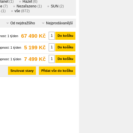
lanet
(1)
Hazet
(6)
ee
(7)
Nezařazeno
(1)
SUN
(2)
s
(1)
vše
(872)
Od nejdražšího
Nejprodávanější
67 490 Kč
Do košíku
nost:
1 týden
5 199 Kč
Do košíku
upnost:
1 týden
7 499 Kč
Do košíku
upnost:
1 týden