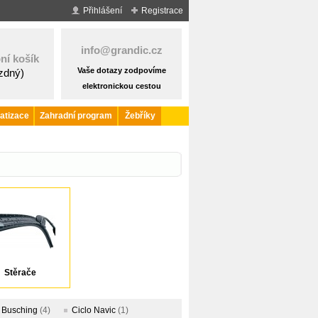
Přihlášení
Registrace
info@grandic.cz
ní košík
Vaše dotazy zodpovíme
ázdný)
elektronickou cestou
atizace
Zahradní program
Žebříky
Stěrače
Busching
(4)
Ciclo Navic
(1)