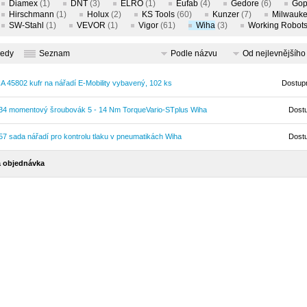
Diamex
(1)
DNT
(3)
ELRO
(1)
Eufab
(4)
Gedore
(6)
Gop
Hirschmann
(1)
Holux
(2)
KS Tools
(60)
Kunzer
(7)
Milwauk
SW-Stahl
(1)
VEVOR
(1)
Vigor
(61)
Wiha
(3)
Working Robot
ledy
Seznam
Podle názvu
Od nejlevnějšího
A 45802 kufr na nářadí E-Mobility vybavený, 102 ks
Dostup
34 momentový šroubovák 5 - 14 Nm TorqueVario-STplus Wiha
Dost
57 sada nářadí pro kontrolu tlaku v pneumatikách Wiha
Dost
 objednávka