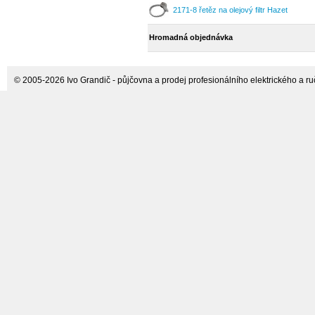
2171-8 řetěz na olejový filtr Hazet
Jaguar, Land-Rover 5.0 L V8
Hromadná objednávka
© 2005-2026 Ivo Grandič - půjčovna a prodej profesionálního elektrického a ručn