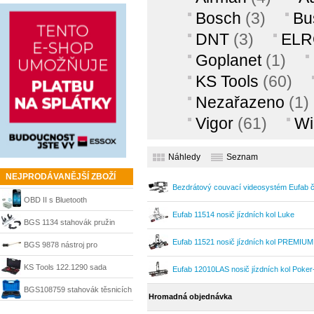
Bosch
(3)
Bu
DNT
(3)
EL
Goplanet
(1)
KS Tools
(60)
Nezařazeno
(1)
Vigor
(61)
Wi
Náhledy
Seznam
NEJPRODÁVANĚJŠÍ ZBOŽÍ
Bezdrátový couvací videosystém Eufab 
OBD II s Bluetooth
Eufab 11514 nosič jízdních kol Luke
automobilový diagnostický
BGS 1134 stahovák pružin
skener DNT
Eufab 11521 nosič jízdních kol PREMIUM
1500 kg
BGS 9878 nástroj pro
demontáž vstřikovačů pro
KS Tools 122.1290 sada
Eufab 12010LAS nosič jízdních kol Poker
Jaguar, Land-Rover 5.0 L V8
pertlovací 13-dílná
BGS108759 stahovák těsnicích
Hromadná objednávka
kroužků 35 - 64 mm vačkové a