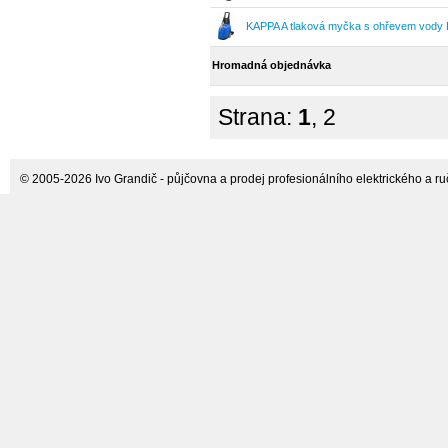
KAPPA A tlaková myčka s ohřevem vody 
Hromadná objednávka
Strana:
1
,
2
© 2005-2026 Ivo Grandič - půjčovna a prodej profesionálního elektrického a ručn