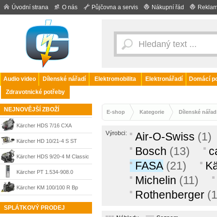
Úvodní strana
O nás
Půjčovna a servis
Nákupní řád
Reklam
Audio video
Dílenské nářadí
Elektromobilita
Elektronářadí
Domácí po
Zdravotnické potřeby
NEJNOVĚJŠÍ ZBOŽÍ
E-shop
Kategorie
Dílenské nářad
Kärcher HDS 7/16 CXA
Výrobci:
Air-O-Swiss
(1)
vysokotlaký čistič 1.173-912.0
Kärcher HD 10/21-4 S ST
Bosch
(13)
c
Classic vysokotlaký čistič
Kärcher HDS 9/20-4 M Classic
FASA
(21)
Kä
1.367-411.0
vysokotlaký čistič 1.030-910.0
Kärcher PT 1.534-908.0
Michelin
(11)
Kärcher KM 100/100 R Bp
Rothenberger
(1
zametací stroj 1.280-103.0
SPLÁTKOVÝ PRODEJ