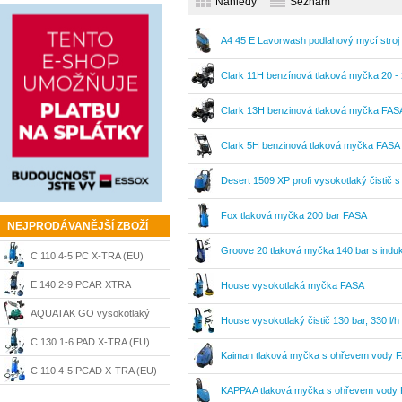
Náhledy
Seznam
A4 45 E Lavorwash podlahový mycí stroj
Clark 11H benzínová tlaková myčka 20 -
Clark 13H benzinová tlaková myčka FAS
Clark 5H benzinová tlaková myčka FASA
Desert 1509 XP profi vysokotlaký čistič
Fox tlaková myčka 200 bar FASA
NEJPRODÁVANĚJŠÍ ZBOŽÍ
Groove 20 tlaková myčka 140 bar s ind
C 110.4-5 PC X-TRA (EU)
vysokotlaký čistič Nilfisk Alto
E 140.2-9 PCAR XTRA
House vysokotlaká myčka FASA
vysokotlaký čistč Nilfisk
AQUATAK GO vysokotlaký
House vysokotlaký čistič 130 bar, 330 l/
čistič Bosch
C 130.1-6 PAD X-TRA (EU)
Kaiman tlaková myčka s ohřevem vody 
vysokotlaký čistič Nilfisk Alto
C 110.4-5 PCAD X-TRA (EU)
KAPPA A tlaková myčka s ohřevem vody
vysokotlaký čistič Nilfisk Alto