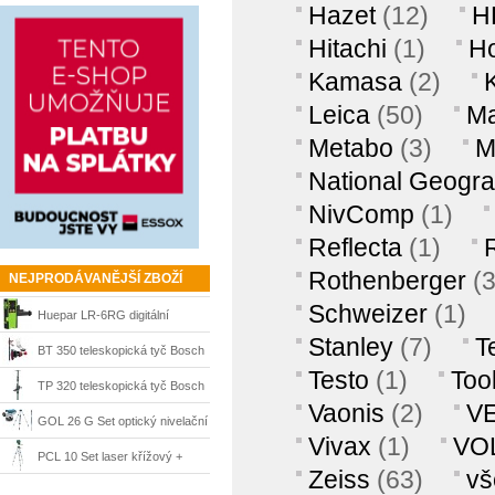
Hazet
(12)
H
kamerou 0°
Hitachi
(1)
H
Kamasa
(2)
Leica
(50)
Ma
Metabo
(3)
M
National Geogra
NivComp
(1)
Reflecta
(1)
Rothenberger
(
NEJPRODÁVANĚJŠÍ ZBOŽÍ
Schweizer
(1)
Huepar LR-6RG digitální
Stanley
(7)
T
laserový přijímač
BT 350 teleskopická tyč Bosch
Testo
(1)
Tool
TP 320 teleskopická tyč Bosch
Vaonis
(2)
V
GOL 26 G Set optický nivelační
Vivax
(1)
VO
přístroj + BT 160 + GR 500
PCL 10 Set laser křížový +
Zeiss
(63)
vš
Bosch
stativ Bosch