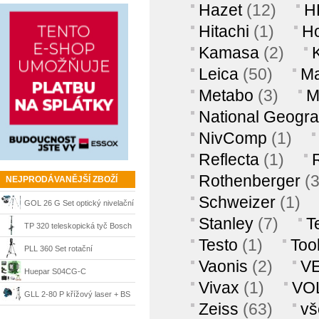
Hazet
(12)
H
kamerou 0°
Hitachi
(1)
H
Kamasa
(2)
Leica
(50)
Ma
Metabo
(3)
M
National Geogra
NivComp
(1)
Reflecta
(1)
Rothenberger
(
NEJPRODÁVANĚJŠÍ ZBOŽÍ
Schweizer
(1)
GOL 26 G Set optický nivelační
Stanley
(7)
T
přístroj + BT 160 + GR 500
TP 320 teleskopická tyč Bosch
Testo
(1)
Tool
Bosch
PLL 360 Set rotační
Vaonis
(2)
V
samonivelační laser + stativ
Huepar S04CG-C
Vivax
(1)
VO
Bosch
samonivelační laser zelený 4x
GLL 2-80 P křížový laser + BS
Zeiss
(63)
vš
360° s LCD 4D Bluetooth
150 stativ Bosch