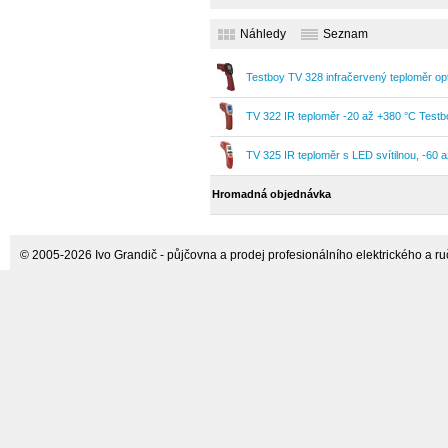
horizontální/vertikální
Náhledy
Seznam
Testboy TV 328 infračervený teploměr opt
TV 322 IR teploměr -20 až +380 °C Testb
TV 325 IR teploměr s LED svítilnou, -60 
Hromadná objednávka
© 2005-2026 Ivo Grandič - půjčovna a prodej profesionálního elektrického a ručn