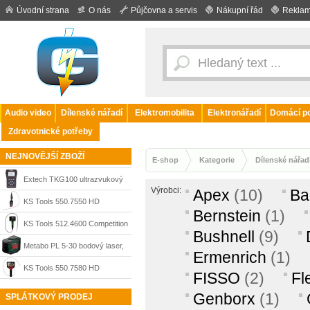
Úvodní strana
O nás
Půjčovna a servis
Nákupní řád
Reklam
Audio video
Dílenské nářadí
Elektromobilita
Elektronářadí
Domácí po
Zdravotnické potřeby
NEJNOVĚJŠÍ ZBOŽÍ
E-shop
Kategorie
Dílenské nářad
Extech TKG100 ultrazvukový
Výrobci:
Apex
(10)
Ba
měřič tloušťky materiálu, 1–508
KS Tools 550.7550 HD
Bernstein
(1)
mm
videoskop Ø 3,9 mm s otočnou
KS Tools 512.4600 Competition
Bushnell
(9)
kamerou 0°/180°, 1 m
HD videoskop Ø 6,0 mm s HD
Metabo PL 5-30 bodový laser,
Ermenrich
(1)
kamerou 180° a čelní kamerou
606164000
KS Tools 550.7580 HD
FISSO
(2)
Fl
0°
videoskop Ø 3,9 mm s 720°
Genborx
(1)
SPLÁTKOVÝ PRODEJ
otočnou HD kamerou a čelní