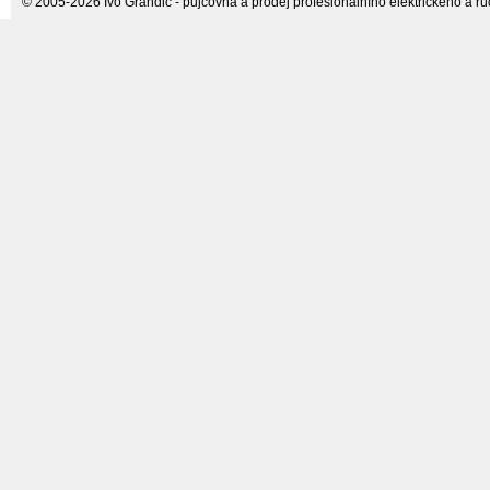
© 2005-2026 Ivo Grandič - půjčovna a prodej profesionálního elektrického a ručn