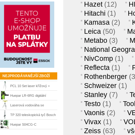
Hazet
(12)
H
Hitachi
(1)
H
Kamasa
(2)
Leica
(50)
Ma
Metabo
(3)
M
National Geogra
NivComp
(1)
Reflecta
(1)
Rothenberger
(
NEJPRODÁVANĚJŠÍ ZBOŽÍ
Schweizer
(1)
PCL 10 Set laser křížový +
Stanley
(7)
T
stativ Bosch
Huepar LR-6RG digitální
Testo
(1)
Tool
laserový přijímač
Laserová vodováha se
Vaonis
(2)
V
stativem Mannesmann
TP 320 teleskopická tyč Bosch
Vivax
(1)
VO
Huepar S04CG-C
Zeiss
(63)
vš
samonivelační laser zelený 4x