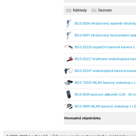
360° s LCD 4D Bluetooth
Náhledy
Seznam
horizontální/vertikální
BGS 6006 infračervený teploměr lékařsk
BGS 6007 infračervený bezkontaktní tepl
BGS 63216 inspekční barevná kamera s 
BGS 63217 Kraftmann endoskopická bar
BGS 63247 endoskopická barevná kame
BGS 70333 WLAN barevný endoskop s L
BGS 8639 laserový dálkoměr 0,05 - 60 m
BGS 9889 WLAN barevný endoskop s LE
Hromadná objednávka