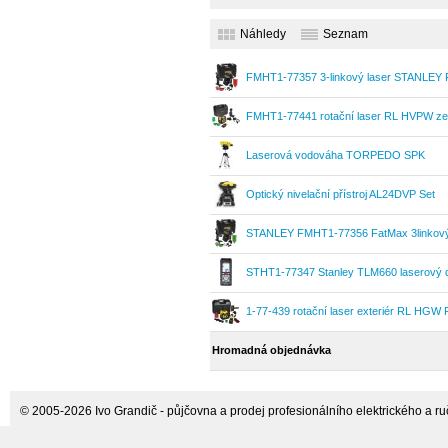
horizontální/vertikální
Bosch
Náhledy
Seznam
FMHT1-77357 3-linkový laser STANLEY 
FMHT1-77441 rotační laser RL HVPW ze
Laserová vodováha TORPEDO SPK
Optický nivelační přístroj AL24DVP Set
STANLEY FMHT1-77356 FatMax 3linkový 
STHT1-77347 Stanley TLM660 laserový d
1-77-439 rotační laser exteriér RL HGW 
Hromadná objednávka
© 2005-2026 Ivo Grandič - půjčovna a prodej profesionálního elektrického a ručn