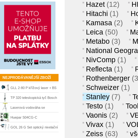
Hazet
(12)
H
0°
Hitachi
(1)
H
Kamasa
(2)
Leica
(50)
Ma
Metabo
(3)
M
National Geogra
NivComp
(1)
Reflecta
(1)
Rothenberger
(
NEJPRODÁVANĚJŠÍ ZBOŽÍ
Schweizer
(1)
GLL 2-80 P křížový laser + BS
Stanley
(7)
T
150 stativ Bosch
TP 320 teleskopická tyč Bosch
Testo
(1)
Tool
Laserová vodováha se
Vaonis
(2)
V
stativem Mannesmann
Huepar S04CG-C
Vivax
(1)
VO
samonivelační laser zelený 4x
GOL 26 G Set optický nivelační
Zeiss
(63)
vš
360° s LCD 4D Bluetooth
přístroj + BT 160 + GR 500