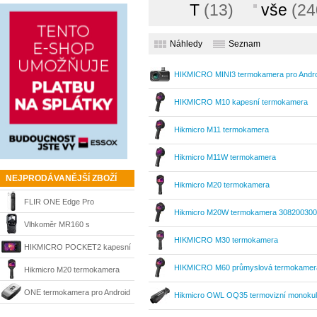
T
(13)
vše
(24
Náhledy
Seznam
HIKMICRO MINI3 termokamera pro Andr
HIKMICRO M10 kapesní termokamera
Hikmicro M11 termokamera
Hikmicro M11W termokamera
NEJPRODÁVANĚJŠÍ ZBOŽÍ
Hikmicro M20 termokamera
FLIR ONE Edge Pro
Hikmicro M20W termokamera 308200300
termokamera pro mobil 11002-
Vlhkoměr MR160 s
HIKMICRO M30 termokamera
0201
integrovanou termokamerou
HIKMICRO POCKET2 kapesní
Flir
HIKMICRO M60 průmyslová termokamer
termokamera
Hikmicro M20 termokamera
ONE termokamera pro Android
Hikmicro OWL OQ35 termovizní monoku
-20 až 120°C 160 x 120 Pixel