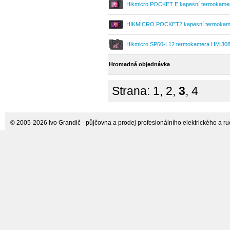
Hikmicro POCKET E kapesní termokame
Flir
HIKMICRO POCKET2 kapesní termokam
Hikmicro SP60-L12 termokamera HM.30
Hromadná objednávka
Strana:
1
,
2
,
3
,
4
© 2005-2026 Ivo Grandič - půjčovna a prodej profesionálního elektrického a ručn