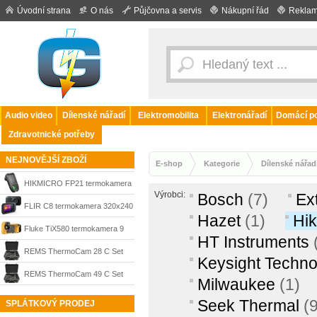
Úvodní strana
O nás
Půjčovna a servis
Nákupní řád
Reklam
Audio video
Dílenské nářadí
Elektromobilita
Elektronářadí
Domácí po
Zdravotnické potřeby
NEJNOVĚJŠÍ ZBOŽÍ
E-shop
Kategorie
Dílenské nářad
HIKMICRO FP21 termokamera
Výrobci:
Bosch
(7)
Ex
pro hasiče
FLIR C8 termokamera 320x240
Hazet
(1)
Hi
px, 9 Hz, WLAN, -20°C až
Fluke TiX580 termokamera 9
HT Instruments
450°C, 18801-0101
Hz
REMS ThermoCam 28 C Set
Keysight Techno
elektronická termokamera,
REMS ThermoCam 49 C Set
Milwaukee
(1)
176030
elektronická termokamera,
Seek Thermal
(
SPLÁTKOVÝ PRODEJ
176031