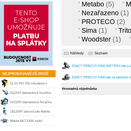
Metabo
(5)
M
Nezařazeno
(1)
PROTECO
(2)
Sima
(1)
Trit
Woodster
(1)
Náhledy
Seznam
EXACT PIPECUT P400 BATTERY pila a úk
NEJPRODÁVANĚJŠÍ ZBOŽÍ
EXACT PIPECUT P400 pila na plastové t
51.01-PH-700 cirkulárka s
Hromadná objednávka
kolébkou 4kW / max.700 mm
4112HS diamantová řezačka
PROTECO
305 mm Makita
4101RH diamantová řezačka
Makita
LB1200F pásová pila Makita
Makita MLT100N stolní
kotoučová pila 255mm, 1500W