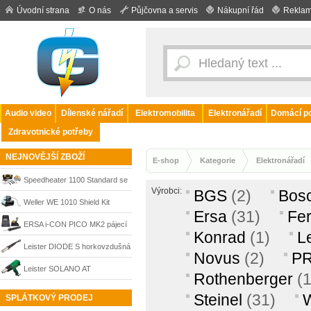
Úvodní strana
O nás
Půjčovna a servis
Nákupní řád
Reklam
Audio video
Dílenské nářadí
Elektromobilita
Elektronářadí
Domácí po
Zdravotnické potřeby
NEJNOVĚJŠÍ ZBOŽÍ
E-shop
Kategorie
Elektronářadí
Speedheater 1100 Standard se
Výrobci:
BGS
(2)
Bos
systémovým kufrem
Weller WE 1010 Shield Kit
Ersa
(31)
Fe
digitální pájecí stanice 70 W +
ERSA i-CON PICO MK2 pájecí
Konrad
(1)
Le
odsávačka zplodin Zero Smog
stanice 80 W (bez ESD),
Leister DIODE S horkovzdušná
Novus
(2)
P
Shield, T0053298391
0IC1305
svářečka plastů pro
Leister SOLANO AT
Rothenberger
(1
šroubovací trysky M14, 230 V /
horkovzdušná pistole 230 V,
Steinel
(31)
W
SPLÁTKOVÝ PRODEJ
2000 W, EU zástrčka, 101.280
2300 W, 162.263