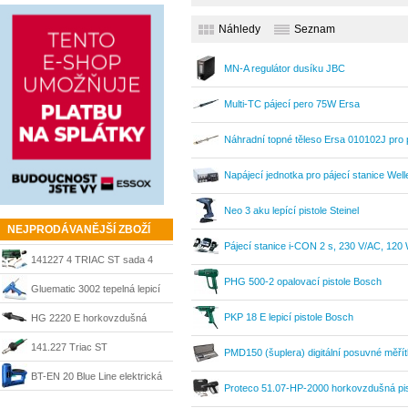
Náhledy
Seznam
MN-A regulátor dusíku JBC
Multi-TC pájecí pero 75W Ersa
Náhradní topné těleso Ersa 010102J pro p
Napájecí jednotka pro pájecí stanice Wel
Neo 3 aku lepící pistole Steinel
NEJPRODÁVANĚJŠÍ ZBOŽÍ
Pájecí stanice i-CON 2 s, 230 V/AC, 120
141227 4 TRIAC ST sada 4
PHG 500-2 opalovací pistole Bosch
profi svařovací pistole Leister
Gluematic 3002 tepelná lepicí
pistole Steinel
PKP 18 E lepicí pistole Bosch
HG 2220 E horkovzdušná
pistole 351700 Steinel
141.227 Triac ST
PMD150 (šuplera) digitální posuvné měří
horkovzdušná svářečka + kufr
BT-EN 20 Blue Line elektrická
Proteco 51.07-HP-2000 horkovzdušná pis
Leister
sponkovačka a hřebíkovačka