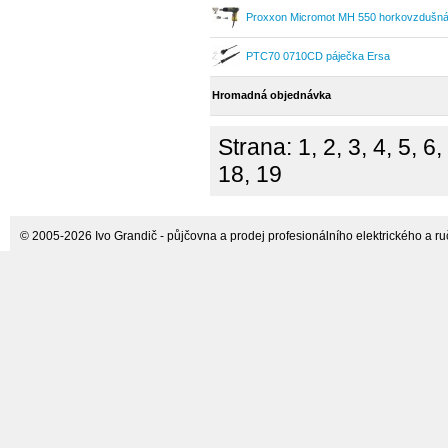
Proxxon Micromot MH 550 horkovzdušná 
Einhell
PTC70 0710CD páječka Ersa
Hromadná objednávka
Strana:
1
,
2
,
3
,
4
,
5
,
6
,
18
,
19
© 2005-2026 Ivo Grandič - půjčovna a prodej profesionálního elektrického a ručn