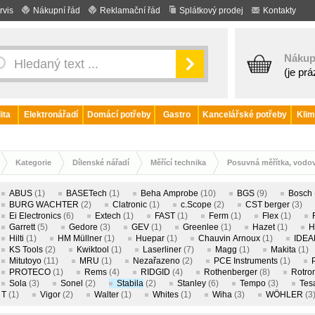
rvis
Nákupní řád
Reklamační řád
Splátkový prodej
Kontakty
Nákup
(je pr
ita
Elektronářadí
Domácí potřeby
Gastro
Kancelářské potřeby
Klim
Kategorie
Dílenské nářadí
Měřící technika
Posuvná měřítka, vodov
ABUS
(1)
BASETech
(1)
Beha Amprobe
(10)
BGS
(9)
Bosch
BURG WACHTER
(2)
Clatronic
(1)
c.Scope
(2)
CST berger
(3)
Ei Electronics
(6)
Extech
(1)
FAST
(1)
Ferm
(1)
Flex
(1)
Garrett
(5)
Gedore
(3)
GEV
(1)
Greenlee
(1)
Hazet
(1)
H
Hilti
(1)
HM Müllner
(1)
Huepar
(1)
Chauvin Arnoux
(1)
IDEA
KS Tools
(2)
Kwiktool
(1)
Laserliner
(7)
Magg
(1)
Makita
(1)
Mitutoyo
(11)
MRU
(1)
Nezařazeno
(2)
PCE Instruments
(1)
PROTECO
(1)
Rems
(4)
RIDGID
(4)
Rothenberger
(8)
Rotro
Sola
(3)
Sonel
(2)
Stabila
(2)
Stanley
(6)
Tempo
(3)
Tes
T
(1)
Vigor
(2)
Walter
(1)
Whites
(1)
Wiha
(3)
WÖHLER
(3