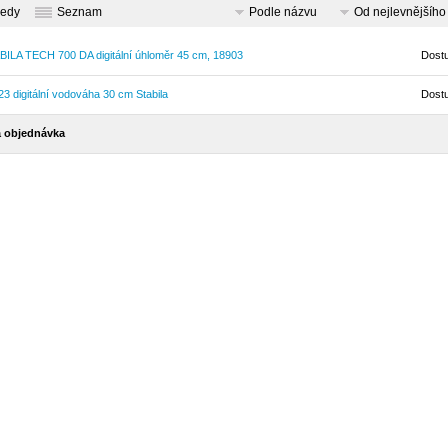
ledy
Seznam
Podle názvu
Od nejlevnějšího
BILA TECH 700 DA digitální úhloměr 45 cm, 18903
Dost
3 digitální vodováha 30 cm Stabila
Dost
 objednávka