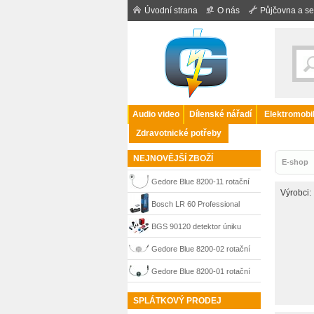
Úvodní strana
O nás
Půjčovna a se
Audio video
Dílenské nářadí
Elektromobil
Zdravotnické potřeby
NEJNOVĚJŠÍ ZBOŽÍ
E-shop
Gedore Blue 8200-11 rotační
Výrobci:
úhloměr 7718480
Bosch LR 60 Professional
přijímač laserového paprsku,
BGS 90120 detektor úniku
0601069P00
kouře pro diagnostiku
Gedore Blue 8200-02 rotační
netěsností
úhloměr 7716510
Gedore Blue 8200-01 rotační
úhloměr 1195980
SPLÁTKOVÝ PRODEJ