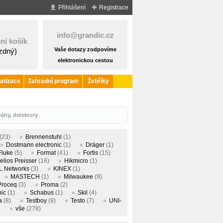
Přihlášení
Registrace
info@grandic.cz
ní košík
Vaše dotazy zodpovíme
ázdný)
elektronickou cestou
atizace
Zahradní program
Žebříky
áhy, detektory
(23)
Brennenstuhl
(1)
Dostmann electronic
(1)
Dräger
(1)
Fluke
(5)
Format
(41)
Fortis
(15)
elios Preisser
(16)
Hikmicro
(1)
L Networks
(3)
KINEX
(1)
MASTECH
(1)
Milwaukee
(9)
Proceq
(3)
Proma
(2)
nic
(1)
Schabus
(1)
Skil
(4)
a
(8)
Testboy
(9)
Testo
(7)
UNI-
)
vše
(278)