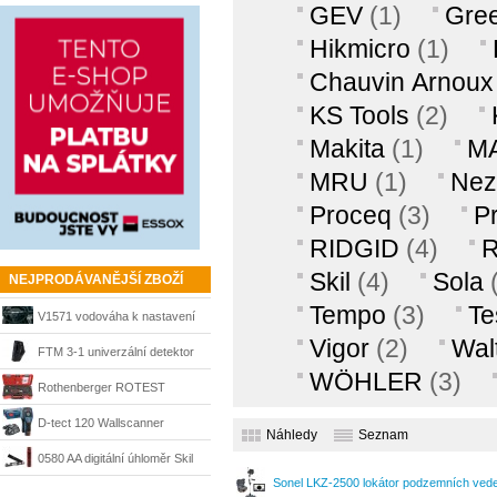
GEV
(1)
Gre
Hikmicro
(1)
Chauvin Arnoux
KS Tools
(2)
Makita
(1)
M
MRU
(1)
Nez
Proceq
(3)
P
RIDGID
(4)
R
Skil
(4)
Sola
NEJPRODÁVANĚJŠÍ ZBOŽÍ
Tempo
(3)
Te
V1571 vodováha k nastavení
Vigor
(2)
Wal
vyvážení volantu Vigor
FTM 3-1 univerzální detektor
WÖHLER
(3)
kovu Ferm
Rothenberger ROTEST
Electronic 4 detektor plynu,
D-tect 120 Wallscanner
Náhledy
Seznam
1000003199
detektor + L-Boxx Bosch
0580 AA digitální úhloměr Skil
Sonel LKZ-2500 lokátor podzemních v
0601081301