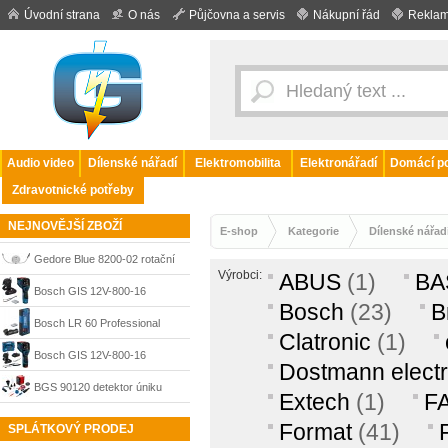
Úvodní strana
O nás
Půjčovna a servis
Nákupní řád
Reklam
Audio video
Dílenské nářadí
Elektromobilita
Elektronářadí
Domácí po
Zdravotnické potřeby
NEJNOVĚJŠÍ ZBOŽÍ
E-shop
Kategorie
Dílenské nářad
Gedore Blue 8200-02 rotační
Výrobci:
ABUS
(1)
BA
úhloměr 7716510
Bosch GIS 12V-800-16
Bosch
(23)
B
termodetektor, 0601083B00
Bosch LR 60 Professional
Clatronic
(1)
přijímač laserového paprsku,
Bosch GIS 12V-800-16
Dostmann electr
0601069P00
termodetektor 1x 2,0 Ah,
BGS 90120 detektor úniku
Extech
(1)
F
teplotní sonda, L-BOXX,
kouře pro diagnostiku
Format
(41)
SPLÁTKOVÝ PRODEJ
0601083B01
netěsností