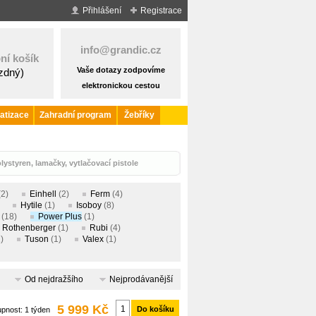
Přihlášení
Registrace
info@grandic.cz
ní košík
Vaše dotazy zodpovíme
ázdný)
elektronickou cestou
atizace
Zahradní program
Žebříky
ystyren, lamačky, vytlačovací pistole
(2)
Einhell
(2)
Ferm
(4)
Hytile
(1)
Isoboy
(8)
(18)
Power Plus
(1)
Rothenberger
(1)
Rubi
(4)
)
Tuson
(1)
Valex
(1)
Od nejdražšího
Nejprodávanější
5 999 Kč
Do košíku
upnost:
1 týden