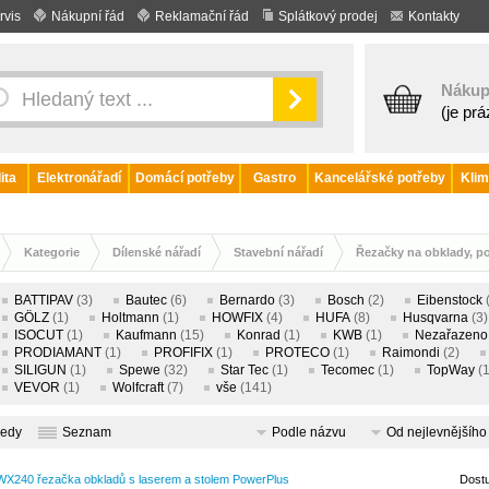
rvis
Nákupní řád
Reklamační řád
Splátkový prodej
Kontakty
Nákup
(je pr
ita
Elektronářadí
Domácí potřeby
Gastro
Kancelářské potřeby
Klim
Kategorie
Dílenské nářadí
Stavební nářadí
Řezačky na obklady, pol
BATTIPAV
(3)
Bautec
(6)
Bernardo
(3)
Bosch
(2)
Eibenstock
GÖLZ
(1)
Holtmann
(1)
HOWFIX
(4)
HUFA
(8)
Husqvarna
(3)
ISOCUT
(1)
Kaufmann
(15)
Konrad
(1)
KWB
(1)
Nezařazeno
PRODIAMANT
(1)
PROFIFIX
(1)
PROTECO
(1)
Raimondi
(2)
SILIGUN
(1)
Spewe
(32)
Star Tec
(1)
Tecomec
(1)
TopWay
(1
VEVOR
(1)
Wolfcraft
(7)
vše
(141)
ledy
Seznam
Podle názvu
Od nejlevnějšího
X240 řezačka obkladů s laserem a stolem PowerPlus
Dost