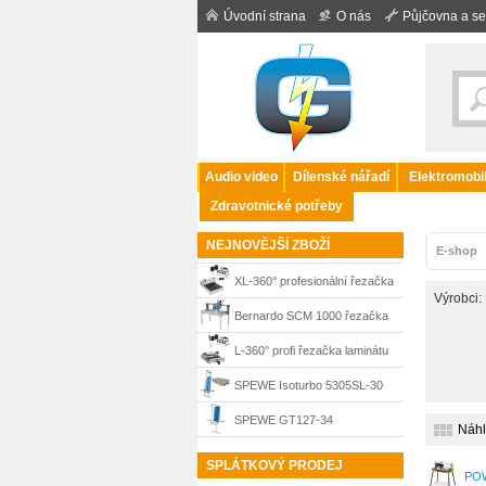
Úvodní strana
O nás
Půjčovna a se
Audio video
Dílenské nářadí
Elektromobil
Zdravotnické potřeby
NEJNOVĚJŠÍ ZBOŽÍ
E-shop
XL-360° profesionální řezačka
Výrobci:
laminátu 420 mm Bautec
Bernardo SCM 1000 řezačka
na dlažbu a kámen, 400 V, 14-
L-360° profi řezačka laminátu
3105
330 mm pro podélné řezy
SPEWE Isoturbo 5305SL-30
Bautec
řezačka polystyrenu + kufr
SPEWE GT127-34
Náh
teleskopická řezačka
SPLÁTKOVÝ PRODEJ
POW
polystyrenu