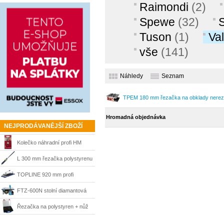
Raimondi
(2)
Spewe
(32)
S
Tuson
(1)
Va
vše
(141)
Náhledy
Seznam
TPEM 180 mm řezačka na obklady nerez
Hromadná objednávka
NEJPRODÁVANĚJŠÍ ZBOŽÍ
Kolečko náhradní profi HM
22x4,7x6,1 mm Holtmann
L 300 mm řezačka polystyrenu
Konrad
TOPLINE 920 mm profi
řezačka Kaufmann
FTZ-600N stolní diamantová
řezačka Ferm
Řezačka na polystyren + nůž
140 a 160 mm s kufrem