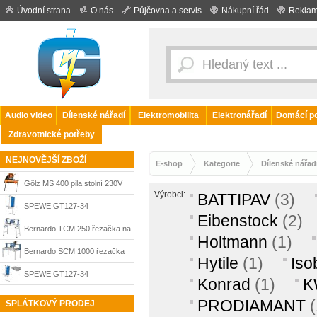
Úvodní strana
O nás
Půjčovna a servis
Nákupní řád
Reklam
Audio video
Dílenské nářadí
Elektromobilita
Elektronářadí
Domácí po
Zdravotnické potřeby
NEJNOVĚJŠÍ ZBOŽÍ
E-shop
Kategorie
Dílenské nářad
Gölz MS 400 pila stolní 230V
Výrobci:
BATTIPAV
(3)
2,2kW na řezání kamene,
SPEWE GT127-34
Eibenstock
(2)
dlažby, cihle
teleskopická řezačka
Bernardo TCM 250 řezačka na
Holtmann
(1)
polystyrenu
dlažbu 1500W, 230V, 14-3088
Bernardo SCM 1000 řezačka
Hytile
(1)
Iso
na dlažbu a kámen, 400 V, 14-
SPEWE GT127-34
Konrad
(1)
K
3105
teleskopická řezačka
PRODIAMANT
(
SPLÁTKOVÝ PRODEJ
polystyrenu + kufr