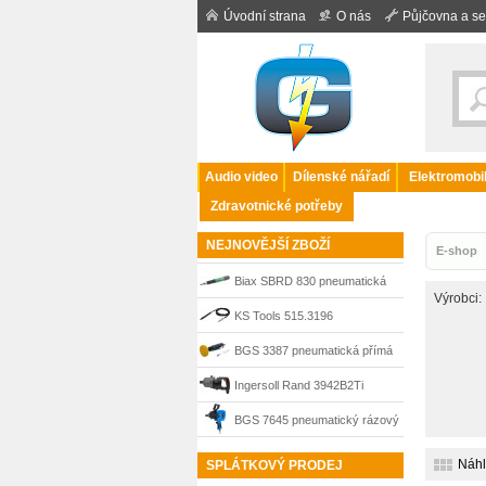
Úvodní strana
O nás
Půjčovna a se
Audio video
Dílenské nářadí
Elektromobil
Zdravotnické potřeby
NEJNOVĚJŠÍ ZBOŽÍ
E-shop
Biax SBRD 830 pneumatická
Výrobci:
dvouruční bruska 30 000
KS Tools 515.3196
ot./min, 150012022
pneumatické gravírovací pero
BGS 3387 pneumatická přímá
bruska s lamelovým kotoučem
Ingersoll Rand 3942B2Ti
pro odstranění fólie
pneumatický rázový utahovák
BGS 7645 pneumatický rázový
1“, 4407 Nm
utahovák 3/4“ 2300 Nm
Náh
SPLÁTKOVÝ PRODEJ