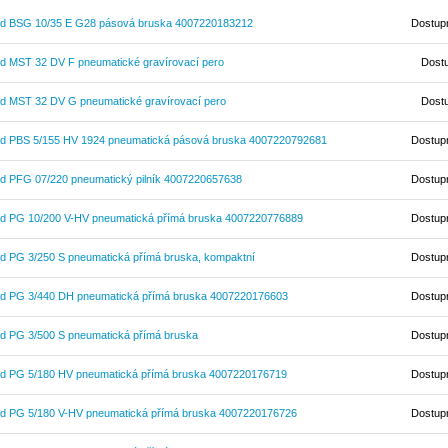
rd BSG 10/35 E G28 pásová bruska 4007220183212
Dostup
rd MST 32 DV F pneumatické gravírovací pero
Dost
rd MST 32 DV G pneumatické gravírovací pero
Dost
rd PBS 5/155 HV 1924 pneumatická pásová bruska 4007220792681
Dostup
rd PFG 07/220 pneumatický pilník 4007220657638
Dostup
rd PG 10/200 V-HV pneumatická přímá bruska 4007220776889
Dostup
rd PG 3/250 S pneumatická přímá bruska, kompaktní
Dostup
rd PG 3/440 DH pneumatická přímá bruska 4007220176603
Dostup
rd PG 3/500 S pneumatická přímá bruska
Dostup
rd PG 5/180 HV pneumatická přímá bruska 4007220176719
Dostup
rd PG 5/180 V-HV pneumatická přímá bruska 4007220176726
Dostup