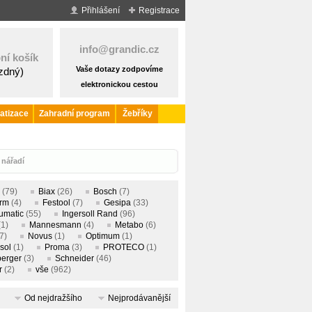
Přihlášení
Registrace
info@grandic.cz
ní košík
Vaše dotazy zodpovíme
ázdný)
elektronickou cestou
atizace
Zahradní program
Žebříky
 nářadí
(79)
Biax
(26)
Bosch
(7)
rm
(4)
Festool
(7)
Gesipa
(33)
umatic
(55)
Ingersoll Rand
(96)
(1)
Mannesmann
(4)
Metabo
(6)
7)
Novus
(1)
Optimum
(1)
sol
(1)
Proma
(3)
PROTECO
(1)
erger
(3)
Schneider
(46)
r
(2)
vše
(962)
Od nejdražšího
Nejprodávanější