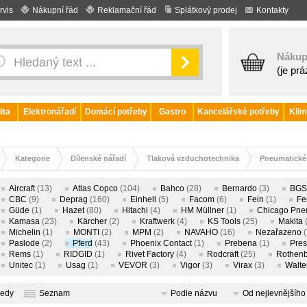
rvis
Nákupní řád
Reklamační řád
Splátkový prodej
Kontakty
Nákup
(je pr
ita
Elektronářadí
Domácí potřeby
Gastro
Kancelářské potřeby
Klim
Kategorie
Dílenské nářadí
Tlaková vzduchotechnika
Pneumatické
Aircraft
(13)
Atlas Copco
(104)
Bahco
(28)
Bernardo
(3)
BGS
CBC
(9)
Deprag
(160)
Einhell
(5)
Facom
(6)
Fein
(1)
Fe
Güde
(1)
Hazet
(80)
Hitachi
(4)
HM Müllner
(1)
Chicago Pne
Kamasa
(23)
Kärcher
(2)
Kraftwerk
(4)
KS Tools
(25)
Makita
Michelin
(1)
MONTI
(2)
MPM
(2)
NAVAHO
(16)
Nezařazeno
(
Paslode
(2)
Pferd
(43)
Phoenix Contact
(1)
Prebena
(1)
Pres
Rems
(1)
RIDGID
(1)
Rivet Factory
(4)
Rodcraft
(25)
Rothenb
Unitec
(1)
Usag
(1)
VEVOR
(3)
Vigor
(3)
Virax
(3)
Walte
ledy
Seznam
Podle názvu
Od nejlevnějšího