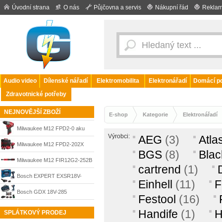
Úvodní strana
O nás
Půjčovna a servis
Nákupní řád
Reklam
Audio video
Dílenské nářadí
Elektromobilita
Elektronářadí
Domácí po
Zdravotnické potřeby
NEJNOVĚJŠÍ ZBOŽÍ
E-shop
Kategorie
Elektronářadí
Milwaukee M12 FPD2-0 aku
Výrobci:
AEG
(3)
Atla
subkompaktní příklepová
Milwaukee M12 FPD2-202X
BGS
(8)
Blac
vrtačka / šroubovák bez aku,
aku příklepová vrtačka /
Milwaukee M12 FIR12G2-252B
cartrend
(1)
4933479867
šroubovák, 2× aku 2,0 Ah,
aku 1/2“ ráčnový utahovák 108
Bosch EXPERT EXSR18V-
Einhell
(11)
F
nabíječka a HD kufr,
Nm, 2× M12 HB2.5, C12 C,
90FC FlexiClick aku vrtací
Bosch GDX 18V-285
Festool
(16)
4933479868
taška, 4933498940
šroubovák 18 V, L-BOXX, bez
Professional akumulátorový
Handife
(1)
H
SPLÁTKOVÝ PRODEJ
aku, 06019R2002
rázový utahovák 18 V, 2× 4,0