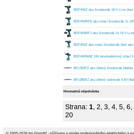
BDF456Z aku šroubovák 18 V Li-on (bez 
BDF459RFE aku vrtací šroubovák 2x 18V
BDF459RFJ aku šroubovák 2x 18 V Li-ion
BDF459Z aku vrtací šroubovák (bez aku 
BDF460WAE 24V akumulátorový vrtací š
BFL060FZ aku úhlový šroubovák Makita
BFL080FZ aku úhlový utahovák 9,6V Mak
Hromadná objednávka
Strana:
1
,
2
,
3
,
4
,
5
,
6
,
20
© 2005-2026 Ivo Grandič - půjčovna a prodej profesionálního elektrického a ručn