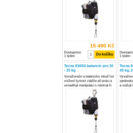
snižují riziko úrazů na pracovišti.
snižují r
Jsou vhodné pro práci jak ve
Jsou vhod
tak i v
15 490 Kč
Dostupnost:
Dostupno
1 týden
1 týden
Tecna 9365G balancér pro 30
Tecna 9
- 35 kg
45 kg, 
Vyvažovače a balancéry slouží ke
Vyvažova
snížení fyzické zátěže při práci a
zjednodu
usnadňují manipulaci s nástroji či
a snižují
břemeny. Zvyšují efektivitu práce,
Přispívají
eliminují prostoje a především
zvyšují e
snižují riziko úrazů na pracovišti.
snižují r
Jsou vhodné pro práci jak ve
Jsou vhod
tak i v