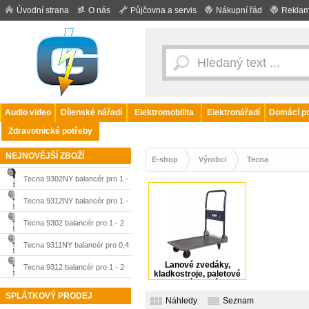
Úvodní strana
O nás
Půjčovna a servis
Nákupní řád
Reklam
Audio video
Dílenské nářadí
Elektromobilita
Elektronářadí
Domácí po
Zdravotnické potřeby
NEJNOVĚJŠÍ ZBOŽÍ
E-shop
Výrobci
Tecna
Tecna 9302NY balancér pro 1 -
2 kg, 1600 mm
Tecna 9312NY balancér pro 1 -
2 kg, 1600 mm
Tecna 9302 balancér pro 1 - 2
kg, 1600 mm
Tecna 9311NY balancér pro 0,4
Lanové zvedáky,
- 1 kg, 1600 mm
Tecna 9312 balancér pro 1 - 2
kladkostroje, paletové
vozíky, jiné
kg, 1600 mm
SPLÁTKOVÝ PRODEJ
Náhledy
Seznam