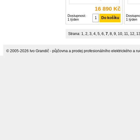
16 890 Kč
Dostupnost:
Dostupno
1 týden
1 týden
Strana:
1
,
2
,
3
,
4
,
5
,
6
,
7
,
8
,
9
,
10
,
11
,
12
,
1
© 2005-2026 Ivo Grandič - půjčovna a prodej profesionálního elektrického a ručn