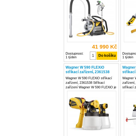
pro profesionální aplikace v
rychlé a
2394312
interiéru i exteriéru. Membránová
malířskýc
technologie
Díky sil
41 990 Kč
Dostupnost:
Dostupno
1 týden
1 týden
Wagner W 590 FLEXiO
Wagner
stříkací zařízení, 2361538
stříkací
Wagner W 590 FLEXiO stříkací
Wagner W
zařízení, 2361538 Stříkací
zařízení
zařízení Wagner W 590 FLEXiO je
stříkací
vybaveno výkonnou turbínou X-
FLEXiO je
Boost a patentovanou tryskou I-
aplikaci 
Spray pro precizní nanášení barev
lazur i o
bez nutnosti ředění. Díky systému
X-BOOST 
Click&Paint je
SPRAY zv