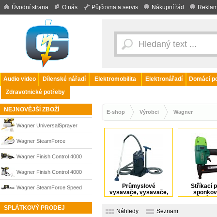
Úvodní strana
O nás
Půjčovna a servis
Nákupní řád
Reklam
Audio video
Dílenské nářadí
Elektromobilita
Elektronářadí
Domácí po
Zdravotnické potřeby
NEJNOVĚJŠÍ ZBOŽÍ
E-shop
Výrobci
Wagner
Wagner UniversalSprayer
W600 Flexio aku pistole pro
Wagner SteamForce
nástřik barev, 18 V, bez aku,
odstraňovač tapet 2000 W
Wagner Finish Control 4000
2420174
18V Set, 370 W, XVLP stříkací
Wagner Finish Control 4000
systém s 2× 4Ah aku,
Průmyslové
Stříkací p
18V, 370 W, XVLP stříkací
Wagner SteamForce Speed
vysavače, vysavače,
sponkov
čističe
hřebíko
nabíječka a kufr, 2453688
systém, bez aku a nabíječky,
Pro parní odstraňovač tapet
SPLÁTKOVÝ PRODEJ
Náhledy
Seznam
2453687
2750 W, 2418213