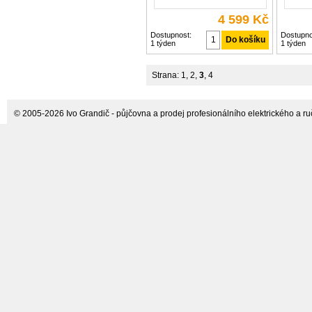
4 599 Kč
Dostupnost:
Dostupno
1 týden
1 týden
Strana:
1
,
2
,
3
,
4
© 2005-2026 Ivo Grandič - půjčovna a prodej profesionálního elektrického a ručn