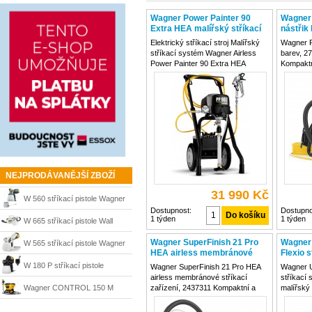
Wagner Power Painter 90
Wagner
Extra HEA malířský stříkací
nástřik
systém
240361
Elektrický stříkací stroj Malířský
Wagner P
stříkací systém Wagner Airless
barev, 2
Power Painter 90 Extra HEA
Kompaktn
Vlastnosti produktu: Vysoce
profesion
efektivní čerpadlo pro menší a
Wagner PS
středně velké projekty. Skládací
malé a s
vozík pro snadnou přepravu a
projekty.
skladování. Praktický
(High Eff
NEJPRODÁVANĚJŠÍ ZBOŽÍ
31 990 Kč
W 560 stříkací pistole Wagner
Dostupnost:
Dostupno
1 týden
1 týden
W 665 stříkací pistole Wall
Perfect Wagner
Wagner SuperFinish 21 Pro
Wagner 
W 565 stříkací pistole Wagner
HEA airless membránové
Flexio s
stříkací zařízení, 2437311
236155
W 180 P stříkací pistole
Wagner SuperFinish 21 Pro HEA
Wagner U
airless membránové stříkací
stříkací
Wagner
Wagner CONTROL 150 M
zařízení, 2437311 Kompaktní a
malířský
výkonné airless stříkací zařízení
W 950 Fl
malířský stříkací systém
Wagner SF 21 Pro HEA je ideální
kbelíku j