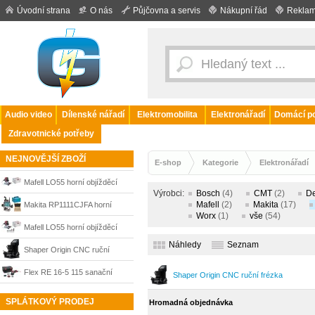
Úvodní strana
O nás
Půjčovna a servis
Nákupní řád
Reklam
Audio video
Dílenské nářadí
Elektromobilita
Elektronářadí
Domácí po
Zdravotnické potřeby
NEJNOVĚJŠÍ ZBOŽÍ
E-shop
Kategorie
Elektronářadí
Mafell LO55 horní objížděcí
Výrobci:
Bosch
(4)
CMT
(2)
D
frézka 91A901 + kufr MAX3
Mafell
(2)
Makita
(17)
Makita RP1111CJFA horní
Worx
(1)
vše
(54)
frézka + 12-dílná sada fréz
Mafell LO55 horní objížděcí
Náhledy
Seznam
Makita
frézka 91A901 sada frézek +
Shaper Origin CNC ruční
kufr MAX3
frézka
Flex RE 16-5 115 sanační
Shaper Origin CNC ruční frézka
frézka, sada frézovací hlava
SPLÁTKOVÝ PRODEJ
Hromadná objednávka
plochá, 505013