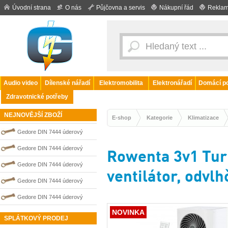
Úvodní strana
O nás
Půjčovna a servis
Nákupní řád
Reklam
Audio video
Dílenské nářadí
Elektromobilita
Elektronářadí
Domácí po
Zdravotnické potřeby
NEJNOVĚJŠÍ ZBOŽÍ
E-shop
Kategorie
Klimatizace
Gedore DIN 7444 úderový
nejiskřivý plochý (palcový) klíč
Gedore DIN 7444 úderový
Rowenta 3v1 Tur
0100212S
nejiskřivý plochý (palcový) klíč
Gedore DIN 7444 úderový
ventilátor, odvlh
0100006S
nejiskřivý plochý (palcový) klíč
Gedore DIN 7444 úderový
0100008S
nejiskřivý plochý (palcový) klíč
Gedore DIN 7444 úderový
0100010S
NOVINKA
nejiskřivý plochý (palcový) klíč
SPLÁTKOVÝ PRODEJ
0100214S