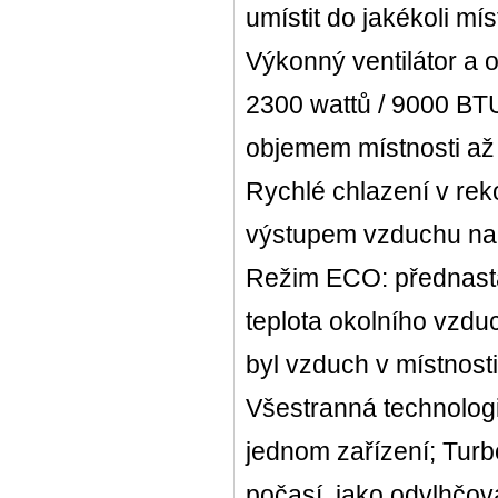
umístit do jakékoli mís
Výkonný ventilátor a
2300 wattů / 9000 BTU
objemem místnosti až
Rychlé chlazení v re
výstupem vzduchu na p
Režim ECO: přednastave
teplota okolního vzdu
byl vzduch v místnost
Všestranná technologie
jednom zařízení; Turbo
počasí, jako odvlhčov