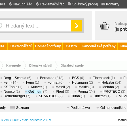
rvis
Nákupní řád
Reklamační řád
Splátkový prodej
Kontakty
Nákup
(je pr
ita
Elektronářadí
Domácí potřeby
Gastro
Kancelářské potřeby
Klim
Kategorie
Dílenské nářadí
Obráběcí stroje
brusky, srážečky hran, dlabačky, hoblovky, frézy, lisy, soustruhy
Berg + Schmid
(6)
Bernardo
(218)
BGS
(6)
Eibenstock
(1)
Ei
Fein
(14)
Ferm
(1)
Format
(6)
Holzmann
(2)
Holzstar
(14)
KS Tools
(1)
Kunzer
(1)
Mafell
(2)
Makita
(3)
Metabo
(2)
Numco
(1)
Optimum
(7)
Pferd
(3)
Proma
(74)
PROTECO
(3)
Rothenberger
(7)
SCANTOOL
(2)
Triton
(1)
Unicraft
(1)
VEV
ledy
Seznam
Podle názvu
Od nejlevnějšího
 D 240 x 500 G stolní soustruh 230 V
Dostup