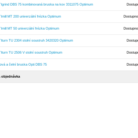
Igrind DBS 75 kombinovaná bruska na kov 3311075 Optimum
Dostup
Imill MT 200 univerzální frézka Optimum
Dostupno
Imill MT 50 univerzální frézka Optimum
Dostupno
Iturn TU 2304 stolní soustruh 3420320 Optimum
Dostup
Iturn TU 2506 V stolní soustruh Optimum
Dostup
ová a čelní bruska Opti DBS 75
Dostup
 objednávka