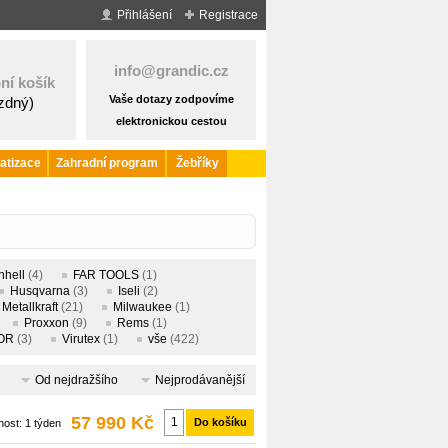
Přihlášení
Registrace
info@grandic.cz
ní košík
Vaše dotazy zodpovíme
ázdný)
elektronickou cestou
atizace
Zahradní program
Žebříky
nhell
(4)
FAR TOOLS
(1)
Husqvarna
(3)
Iseli
(2)
Metallkraft
(21)
Milwaukee
(1)
Proxxon
(9)
Rems
(1)
OR
(3)
Virutex
(1)
vše
(422)
Od nejdražšího
Nejprodávanější
57 990 Kč
Do košíku
nost:
1 týden