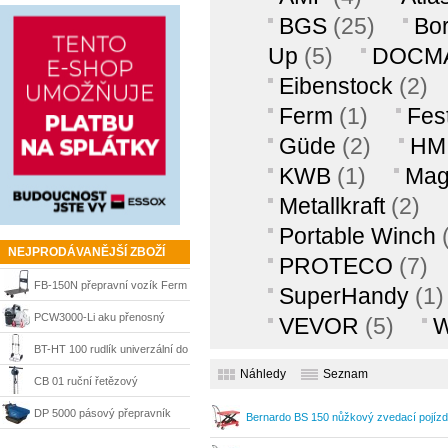
BGS
(25)
Bo
Up
(5)
DOCM
Eibenstock
(2)
Ferm
(1)
Fes
Güde
(2)
HM 
KWB
(1)
Ma
Metallkraft
(2)
Portable Winch
NEJPRODÁVANĚJŠÍ ZBOŽÍ
PROTECO
(7)
FB-150N přepravní vozík Ferm
SuperHandy
(1)
TTM1027
PCW3000-Li aku přenosný
VEVOR
(5)
W
naviják max tažná síla 1000 kg
BT-HT 100 rudlík univerzální do
Náhledy
Seznam
Portable Winch
100 kg Einhell
CB 01 ruční řetězový
kladkostroj do 1t Scheppach
DP 5000 pásový přepravník
Bernardo BS 150 nůžkový zvedací pojízd
Scheppach
07-1095