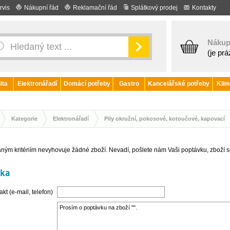
rvis
Nákupní řád
Reklamační řád
Splátkový prodej
Kontakty
Nákup
(je pr
ita
Elektronářadí
Domácí potřeby
Gastro
Kancelářské potřeby
Klim
Kategorie
Elektronářadí
Pily okružní, pokosové, kotoučové, kapovací
ným kritériím nevyhovuje žádné zboží. Nevadí, pošlete nám Vaši poptávku, zboží 
vka
kt (e-mail, telefon)