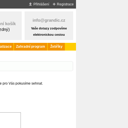
Přihlášení
Registrace
info@grandic.cz
ní košík
Vaše dotazy zodpovíme
ázdný)
elektronickou cestou
atizace
Zahradní program
Žebříky
se pro Vás pokusíme sehnat.