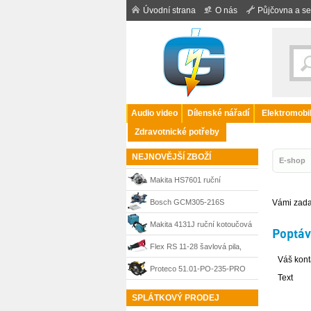
Úvodní strana
O nás
Půjčovna a se
Audio video
Dílenské nářadí
Elektromobil
Zdravotnické potřeby
NEJNOVĚJŠÍ ZBOŽÍ
E-shop
Makita HS7601 ruční
kotoučová pila 190 mm, 1200
Bosch GCM305-216S
Vámi zada
W
Professional kapovací a
Makita 4131J ruční kotoučová
Poptá
pokosová pila 0601B61000
pila na kov + MAKPAC 4
Flex RS 11-28 šavlová pila,
Váš konta
432776
Proteco 51.01-PO-235-PRO
Text
okružní pila PROFI 2v1, 235
SPLÁTKOVÝ PRODEJ
mm, 2000 W