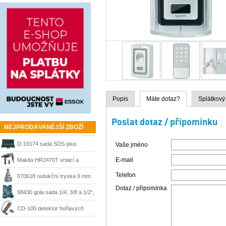
Popis
Máte dotaz?
Splátkový
Poslat dotaz / připomínku
NEJPRODÁVANĚJŠÍ ZBOŽÍ
D-19174 sada SDS-plus
Vaše jméno
sekáče a vrtáky Makita
E-mail
Makita HR2470T vrtací a
Telefon
sekací kladivo 780 W, SDS-
070618 redukční tryska 9 mm
Dotaz / připomínka
Plus
Steinel
98430 gola sada 1/4, 3/8 a 1/2“,
215 dílů + kufr Mannesmann
CD-100 detektor hořlavých
plynů Ridgid 36163