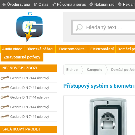
Úvodní strana
O nás
Půjčovna a servis
Nákupní řád
Reklam
Audio video
Dílenské nářadí
Elektromobilita
Elektronářadí
Domácí po
Zdravotnické potřeby
NEJNOVĚJŠÍ ZBOŽÍ
E-shop
Kategorie
Domácí potřeb
Gedore DIN 7444 úderový
Přístupový systém s biometr
nejiskřivý plochý (palcový) klíč
Gedore DIN 7444 úderový
0100204S
nejiskřivý plochý (palcový) klíč
Gedore DIN 7444 úderový
0100203S
nejiskřivý plochý (palcový) klíč
Gedore DIN 7444 úderový
0100206S
nejiskřivý plochý (palcový) klíč
Gedore DIN 7444 úderový
0100202S
nejiskřivý plochý (palcový) klíč
SPLÁTKOVÝ PRODEJ
0100211S