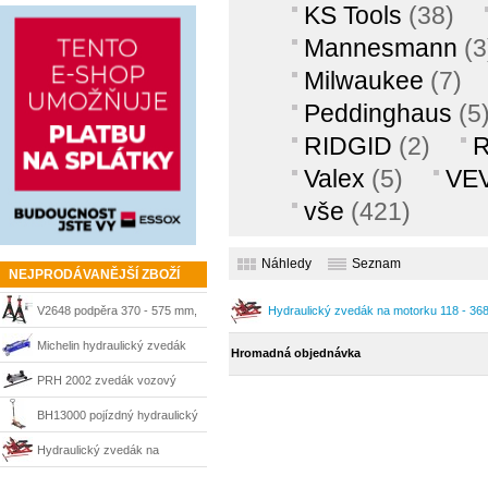
KS Tools
(38)
Mannesmann
(3
Milwaukee
(7)
Peddinghaus
(5
RIDGID
(2)
R
Valex
(5)
VE
vše
(421)
Náhledy
Seznam
NEJPRODÁVANĚJŠÍ ZBOŽÍ
V2648 podpěra 370 - 575 mm,
Hydraulický zvedák na motorku 118 - 36
6 t, 2 ks Vigor
Michelin hydraulický zvedák
Hromadná objednávka
2,25 t, 150 až 530 mm, pro
PRH 2002 zvedák vozový
SUV
pojízdný Einhell
BH13000 pojízdný hydraulický
zvedák 3t, 90-552 mm Bahco
Hydraulický zvedák na
motorku 118 - 368 mm 680 kg