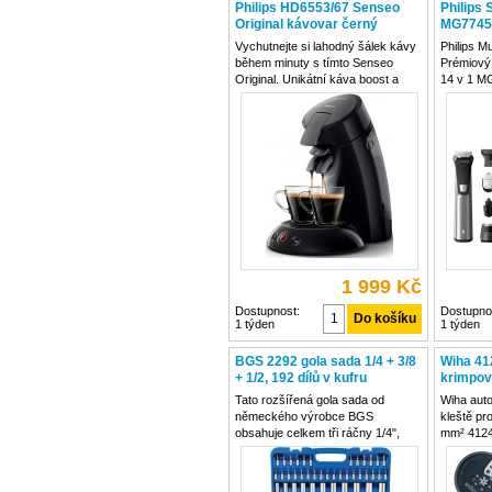
Philips HD6553/67 Senseo
Philips 
Original kávovar černý
MG7745/
1
Vychutnejte si lahodný šálek kávy
Philips M
během minuty s tímto Senseo
Prémiový
Original. Unikátní káva boost a
14 v 1 M
technologie Crema Plus poskytuje
úpravu ce
ještě plnější a bohatší chuť s extra
styl s př
jemnou a jemnou vrstvou krému. S
kovovým 
přístrojem Philips Senseo Original
kvalitníc
vyšperko
1 999 Kč
Dostupnost:
Dostupno
1 týden
1 týden
BGS 2292 gola sada 1/4 + 3/8
Wiha 412
+ 1/2, 192 dílů v kufru
krimpov
0,08-1
Tato rozšířená gola sada od
Wiha aut
německého výrobce BGS
kleště pr
obsahuje celkem tři ráčny 1/4",
mm² 4124
3/8" a 1/2", které mají 72 zubů.
automatic
Gola sada BGS, kvalita od
Wiha 412
německého výrobce, je dodávána
přesné li