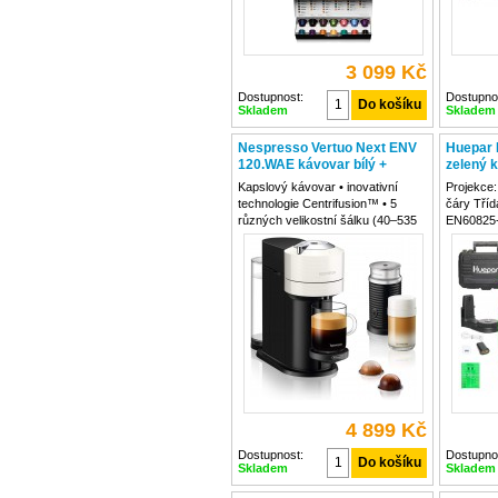
3 099 Kč
Dostupnost:
Dostupno
Skladem
Skladem
Nespresso Vertuo Next ENV
Huepar 
120.WAE kávovar bílý +
zelený k
Aeroccino napěňovač
destička
Kapslový kávovar • inovativní
Projekce:
technologie Centrifusion™ • 5
čáry Tříd
různých velikostní šálku (40–535
EN60825-1
ml) • programovatelné automatické
výkon <1
vypnutí • nahřátí kávovaru do 30
505-520 n
vteřin • 2 úrovně nastavitelného
vertikáln
Rozsah v
kompenza
4 899 Kč
Dostupnost:
Dostupno
Skladem
Skladem