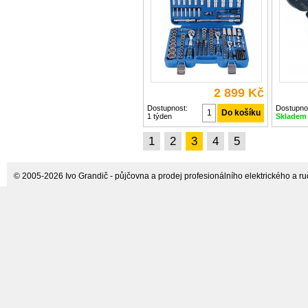
v přehledném kufru z tvrzeného
šestihran
plastu. Profi gola
automati
2 899 Kč
Dostupnost:
Dostupno
1 týden
Skladem
1
2
3
4
5
© 2005-2026 Ivo Grandič - půjčovna a prodej profesionálního elektrického a ručn