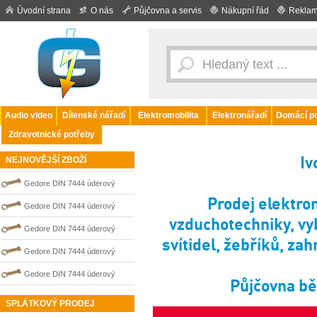
Úvodní strana
O nás
Půjčovna a servis
Nákupní řád
Reklam
Audio video
Dílenské nářadí
Elektromobilita
Elektronářadí
Domácí po
Zdravotnické potřeby
Iv
NEJNOVĚJŠÍ ZBOŽÍ
Gedore DIN 7444 úderový
Prodej elektron
nejiskřivý plochý (palcový) klíč
Gedore DIN 7444 úderový
vzduchotechniky, vyb
0100206S
nejiskřivý plochý (palcový) klíč
Gedore DIN 7444 úderový
svítidel, žebříků, zahr
0100211S
nejiskřivý plochý (palcový) klíč
Gedore DIN 7444 úderový
0100203S
nejiskřivý plochý (palcový) klíč
Gedore DIN 7444 úderový
Půjčovna bě
0100204S
nejiskřivý plochý (palcový) klíč
SPLÁTKOVÝ PRODEJ
0100207S