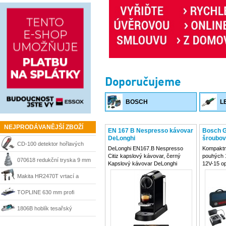
Doporučujeme
BOSCH
L
NEJPRODÁVANĚJŠÍ ZBOŽÍ
EN 167 B Nespresso kávovar
Bosch G
DeLonghi
šroubov
CD-100 detektor hořlavých
nabíječk
DeLonghi EN167.B Nespresso
Kompaktní
Citiz kapslový kávovar, černý
pouhých 
plynů Ridgid 36163
070618 redukční tryska 9 mm
Kapslový kávovar DeLonghi
12V-15 op
EN167.B Nespresso Citiz
zejména p
Steinel
Makita HR2470T vrtací a
kombinuje elegantní design s
nad hlavo
moderní technologií pro přípravu
prostore
sekací kladivo 780 W, SDS-
TOPLINE 630 mm profi
kávy s plnou chutí a bohatým
bezpečnos
aroma. Díky vysokému tlaku 19
článků Bo
Plus
řezačka Kaufmann
1806B hoblík tesařský
barů a
velkoplošný 170 mm Makita