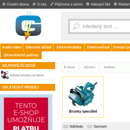
Úvodní strana
O nás
Půjčovna a servis
Nákupní řád
Reklam
Audio video
Dílenské nářadí
Elektromobilita
Elektronářadí
Domácí po
Zdravotnické potřeby
NEJNOVĚJŠÍ ZBOŽÍ
E-shop
Výrobci
Arebos
Arebos bruska na beton,
renovační fréza 1500W + kufr
SPLÁTKOVÝ PRODEJ
Brusky speciální
Náhledy
Seznam