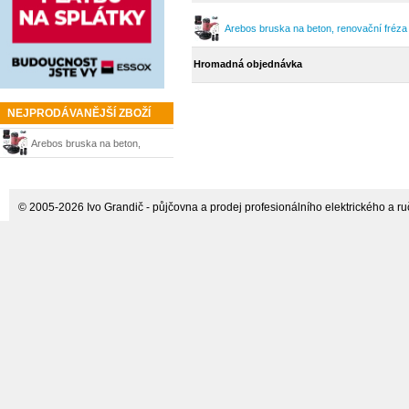
Arebos bruska na beton, renovační fréza
Hromadná objednávka
NEJPRODÁVANĚJŠÍ ZBOŽÍ
Arebos bruska na beton,
renovační fréza 1500W + kufr
© 2005-2026 Ivo Grandič - půjčovna a prodej profesionálního elektrického a ručn