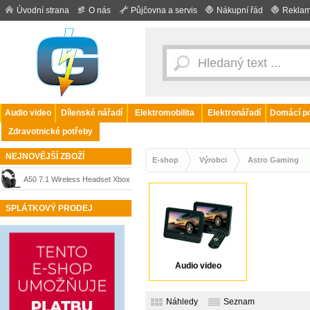
Úvodní strana
O nás
Půjčovna a servis
Nákupní řád
Reklam
Audio video
Dílenské nářadí
Elektromobilita
Elektronářadí
Domácí po
Zdravotnické potřeby
NEJNOVĚJŠÍ ZBOŽÍ
E-shop
Výrobci
Astro Gaming
A50 7.1 Wireless Headset Xbox
One - black Astro Gaming
SPLÁTKOVÝ PRODEJ
Audio video
Náhledy
Seznam