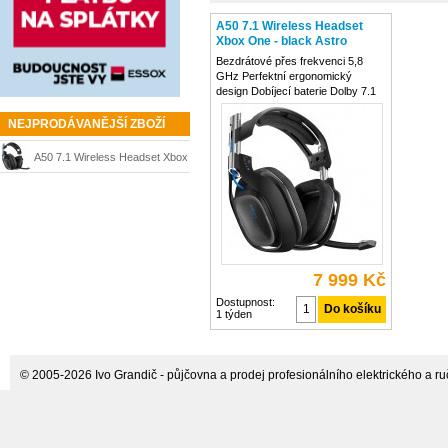
A50 7.1 Wireless Headset
Xbox One - black Astro
Gaming
Bezdrátové přes frekvenci 5,8
GHz Perfektní ergonomický
design Dobíjecí baterie Dolby 7.1
Surround Sound 2,5 mm Xbox Live
Chat port a mini USB port Pro
NEJPRODÁVANĚJŠÍ ZBOŽÍ
Xbox 360, Xbox One, PS4, Mac
und PC Už nikdy nepořádek v
A50 7.1 Wireless Headset Xbox
kabelech s novými Astra 7.1
One - black Astro Gaming
7 999 Kč
Dostupnost:
1 týden
© 2005-2026 Ivo Grandič - půjčovna a prodej profesionálního elektrického a ručn