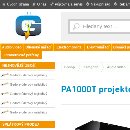
Úvodní strana
O nás
Půjčovna a servis
Nákupní řád
Reklam
Audio video
Dílenské nářadí
Elektromobilita
Elektronářadí
Domácí po
Zdravotnické potřeby
NEJNOVĚJŠÍ ZBOŽÍ
E-shop
Kategorie
Audio video
Gedore úderový nejiskřivý
plochý klíč vyhnutý 46 mm
Gedore úderový nejiskřivý
PA1000T projekt
0100255S
plochý klíč vyhnutý 50 mm
Gedore úderový nejiskřivý
0100256S
plochý klíč vyhnutý 60 mm
Gedore úderový nejiskřivý
0100258S
plochý klíč vyhnutý 30 mm
Gedore úderový nejiskřivý
0100251S
plochý klíč vyhnutý 32 mm
SPLÁTKOVÝ PRODEJ
0100252S