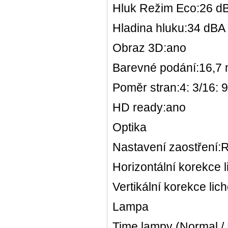
Hluk Režim Eco:26 d
Hladina hluku:34 dBA
Obraz 3D:ano
Barevné podání:16,7
Poměr stran:4: 3/16: 9
HD ready:ano
Optika
Nastavení zaostření:
Horizontální korekce 
Vertikální korekce li
Lampa
Time lampy (Normal /