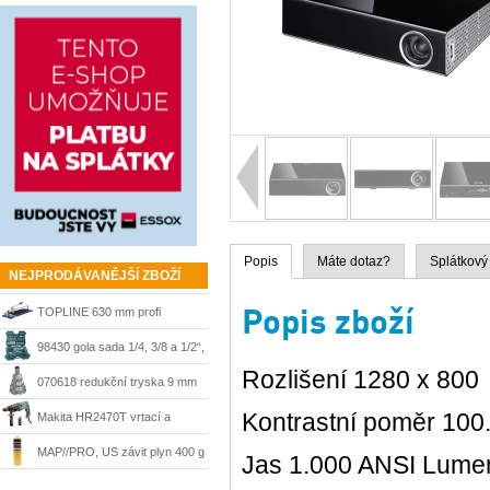
Popis
Máte dotaz?
Splátkový
NEJPRODÁVANĚJŠÍ ZBOŽÍ
Popis zboží
TOPLINE 630 mm profi
řezačka Kaufmann
98430 gola sada 1/4, 3/8 a 1/2“,
Rozlišení 1280 x 800
215 dílů + kufr Mannesmann
070618 redukční tryska 9 mm
Steinel
Kontrastní poměr 100
Makita HR2470T vrtací a
sekací kladivo 780 W, SDS-
MAP//PRO, US závit plyn 400 g
Jas 1.000 ANSI Lume
Plus
Bernzomatic