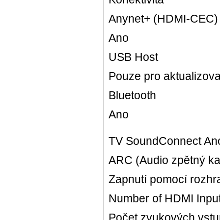
Anynet+ (HDMI-CEC)
Ano
USB Host
Pouze pro aktualizova
Bluetooth
Ano
TV SoundConnect An
ARC (Audio zpětný ka
Zapnutí pomocí rozhr
Number of HDMI Input/
Počet zvukových vstu