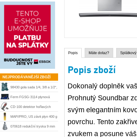
Popis
Máte dotaz?
Splátkový
Popis zboží
NEJPRODÁVANĚJŠÍ ZBOŽÍ
Dokonalý doplněk vaš
98430 gola sada 1/4, 3/8 a 1/2“,
Prohnutý Soundbar zd
215 dílů + kufr Mannesmann
Ferm FGSG-3114 plynová
pájka SGM1006
CD-100 detektor hořlavých
svým elegantním kovo
plynů Ridgid 36163
MAP//PRO, US závit plyn 400 g
povrchu. Tento zakři
Bernzomatic
070618 redukční tryska 9 mm
zvukem a posune váš 
Steinel