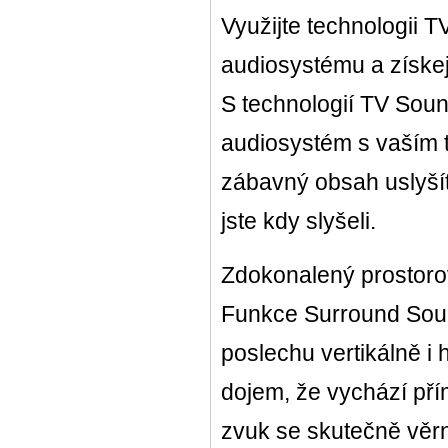
Využijte technologii
audiosystému a získej
S technologií TV Soun
audiosystém s vaším t
zábavný obsah uslyšít
jste kdy slyšeli.
Zdokonalený prostoro
Funkce Surround Soun
poslechu vertikálně i h
dojem, že vychází pří
zvuk se skutečně věrný