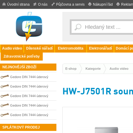
Úvodní strana
O nás
Půjčovna a servis
Nákupní řád
Reklam
Audio video
Dílenské nářadí
Elektromobilita
Elektronářadí
Domácí po
Zdravotnické potřeby
NEJNOVĚJŠÍ ZBOŽÍ
E-shop
Kategorie
Audio video
Gedore DIN 7444 úderový
nejiskřivý plochý (palcový) klíč
Gedore DIN 7444 úderový
HW-J7501R soun
0100210S
nejiskřivý plochý (palcový) klíč
Gedore DIN 7444 úderový
0100202S
nejiskřivý plochý (palcový) klíč
Gedore DIN 7444 úderový
0100207S
nejiskřivý plochý (palcový) klíč
Gedore DIN 7444 úderový
0100208S
nejiskřivý plochý (palcový) klíč
SPLÁTKOVÝ PRODEJ
0100209S