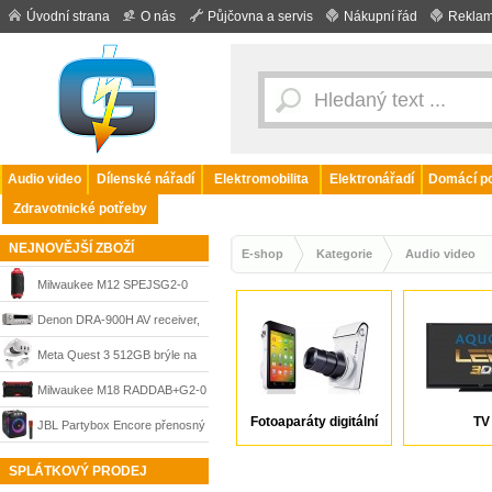
Úvodní strana
O nás
Půjčovna a servis
Nákupní řád
Reklam
Audio video
Dílenské nářadí
Elektromobilita
Elektronářadí
Domácí po
Zdravotnické potřeby
NEJNOVĚJŠÍ ZBOŽÍ
E-shop
Kategorie
Audio video
Milwaukee M12 SPEJSG2-0
aku reproduktor na staveniště
Denon DRA-900H AV receiver,
bez aku 4933498433
stříbrný
Meta Quest 3 512GB brýle na
virtuální realitu
Milwaukee M18 RADDAB+G2-0
Fotoaparáty digitální
TV
přenosné aku rádio
JBL Partybox Encore přenosný
DAB+/FM/AM s Bluetooth a
reproduktor černý 100 W
SPLÁTKOVÝ PRODEJ
USB-C, bez akumulátoru,