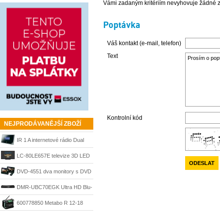
Vámi zadaným kritériím nevyhovuje žádné z
4933492344
Poptávka
Váš kontakt (e-mail, telefon)
Text
Kontrolní kód
NEJPRODÁVANĚJŠÍ ZBOŽÍ
IR 1 A internetové rádio Dual
LC-80LE657E televize 3D LED
Sharp
DVD-4551 dva monitory s DVD
přehrávačem AEG
DMR-UBC70EGK Ultra HD Blu-
ray rekordér 500 GB černý
600778850 Metabo R 12-18
Panasonic
DAB+ s Bluetooth aku rádio bez