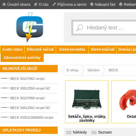
Úvodní strana
O nás
Půjčovna a servis
Nákupní řád
Reklam
Audio video
Dílenské nářadí
Elektromobilita
Elektronářadí
Domácí po
Zdravotnické potřeby
NEJNOVĚJŠÍ ZBOŽÍ
E-shop
Výrobci
BECK
BECK 30107962 strojní
výstružník HSS-E průměr 9,0
BECK 30612559 strojní NC
mm DIN 212-1/2, TiN
výstružník, tvrdokov, průměr
BECK 30107958 strojní
2,0 mm, dle DIN 8093-2
výstružník HSS-E průměr 7,0
BECK 30612562 strojní NC
mm DIN 212-1/2, TiN
Sekáče, špice, vrtáky,
Ostat
výstružník, tvrdokov, průměr
BECK 0335110060000 strojní
závitníky
3,0 mm, dle DIN 8093-2
výstružník HSS-E průměr 6,0
SPLÁTKOVÝ PRODEJ
Náhledy
Seznam
mm DIN 212-1/2, TiN