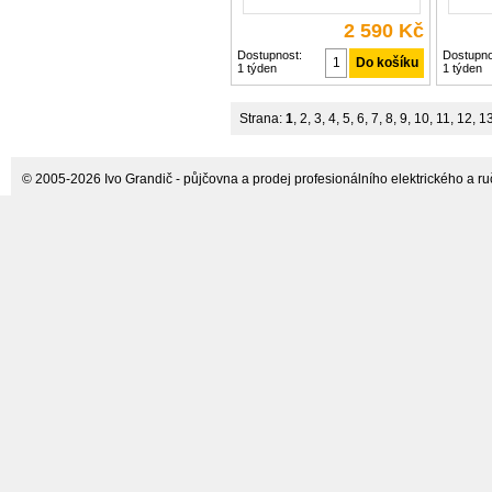
2 590 Kč
Dostupnost:
Dostupno
1 týden
1 týden
Strana:
1
,
2
,
3
,
4
,
5
,
6
,
7
,
8
,
9
,
10
,
11
,
12
,
1
© 2005-2026 Ivo Grandič - půjčovna a prodej profesionálního elektrického a ručn