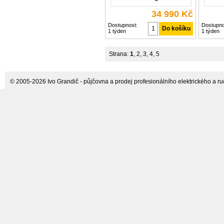
34 990 Kč
Dostupnost:
Dostupno
1 týden
1 týden
Strana:
1
,
2
,
3
,
4
,
5
© 2005-2026 Ivo Grandič - půjčovna a prodej profesionálního elektrického a ručn