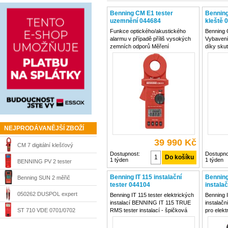
Benning CM E1 tester
Benning
VDE, 10236769
uzemnění 044684
kleště 
Funkce optického/akustického
Benning 
alarmu v případě příliš vysokých
Vybavení
zemních odporů Měření
díky skut
vybíjecích, svodových a
měření 
zatěžovacích proudů metodou
Bluetoot
měření TRUE RMS Popis Zemnicí
IOS a An
svorka pro měření odporu zemní
ukládání
smyčky a svodového proudu.
hodnot
NEJPRODÁVANĚJŠÍ ZBOŽÍ
39 990 Kč
CM 7 digitální klešťový
Dostupnost:
Dostupno
1 týden
1 týden
multimetr 044059 Benning
BENNING PV 2 tester
fotovoltaických zařízení
Benning IT 115 instalační
Benning
Benning SUN 2 měřič
tester 044104
instalač
050422
Sequenc
parametrů fotovoltaických
050262 DUSPOL expert
Benning IT 115 tester elektrických
Benning I
instala
instalací BENNING IT 115 TRUE
instalač
zařízení, 050420
dvoupólová zkoušečka napětí
ST 710 VDE 0701/0702
RMS tester instalací - špičková
pro elekt
ceny a výkonu. Bezpečnostně-
044106 B
Benning
zkoušečka elektrických
technické zkoušky na elektrických
výkonný i