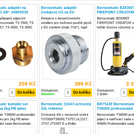
tic adaptér na
Bernzomatic adaptér
Bernzomatic BZ8360
 G 3/8“, 04805030
(redukce) US na EU
FIREPOINT CREATO
výkonný hořák
připojení pájecích
Redukce s bezpečnostním
Bernzomatic BZ8360T
rnzomatic TS 7000, TS
ventilem pro možnost použití plynů
FIREPOINT CREATOR v
57, TS 4000, TS 3000,
s EU závitem (malý 7/16"), např.
hořák Vysoce výkonný a
, JT539T, JTH7, JT680,
Bernzomatic Supergas,
plynový hořák určený pro 
uper Fire
Rothenberger Multigas 300,
a jemné práce Kompaktní
ger) k plynové hadici s
Maxigas, Rogas, Mappgas... na
konstrukce z kovové sliti
u G 3/8"LH
hořáky Bernzomatic TS8000,
ergonomickou rukojetí u
TS7000, TS4000, TS3000,
pohodlné ovládání jednou
Hořák
259 Kč
389 Kč
3 
t:
Dostupnost:
Dostupnost:
Skladem
1 týden
tic komplet set
Bernzomatic 31043 ochranný
BR7524F Bernzomati
na 2kg PB lahev
štít, reflektor
TS8000 profesionální 
nahřívací sada + bra
ic TS8000 profesionální
Ochranný štít z nerezové oceli k
Bernzomatic TS8000 prof
IRWIN
ku pro 2kg PB lahev
TS7000/TS8000,TS757,UL2317,
pájecí a nahřívací sada 
ální sada Bernzomatic
JTH7,JT539T-E a Roller
IRWIN Profesionální sad
určena pro tvrdé i
Aror,Rothenberger Superfire Šířka
Bernzomatic TS8000 je u
ní, nahřívání, opalování
65 mm, na hořáky Ø 8-15 mm
tvrdé i měkké pájení, nah