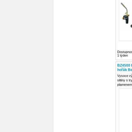
a další ná
sady je v
TS8000 s
Dostupnos
1 týden
BZ4500 
hořák B
Vysoce vý
slitiny s 
plamenem,
pro smršť
bužírek a
hořák s v
a regulací
konstantní