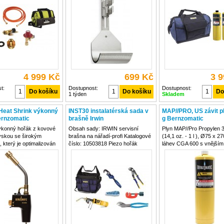
ročné práce. Součástí
Zkracuje doby ohřevu především
širokou škálu montážních
ýkonný turbo hořák
u tvrdého pájení, zaručuje
servisních prací. Součást
stejnoměrný prohřev trubky i
nejvýkonnější turbo
4 999 Kč
699 Kč
3 
t:
Dostupnost:
Dostupnost:
1 týden
Skladem
Heat Shrink výkonný
INST30 instalatérská sada v
MAP//PRO, US závit p
ernzomatic
brašně Irwin
g Bernzomatic
konný hořák z kovové
Obsah sady: IRWIN servisní
Plyn MAP//Pro Propylen 3
tryskou se širokým
brašna na nářadí-profi Katalogové
(14,1 oz. - 1 l ), Ø75 x 2
 který je optimalizován
číslo: 10503818 Piezo hořák
láhev CGA 600 s vnějším
ování elektrikářských
Bernzomatic TS7000E Katalógové
3/4"- UNEF 20 RH , bezp
 izolací BZ4500HS je
číslo: 10501667 Bernzomatic
ventil, nevratná, nenaplni
estavěným zapalováním
palivová kartuš MAPP Katalogové
kartuš Plyn MAP//Pro Pr
 tlaku - plamen je
číslo: 10504277 IRWIN Quick
BernzOmatic MG 9 400g
 v jaké koliv
Record-hasák Katalogové číslo:
závitem