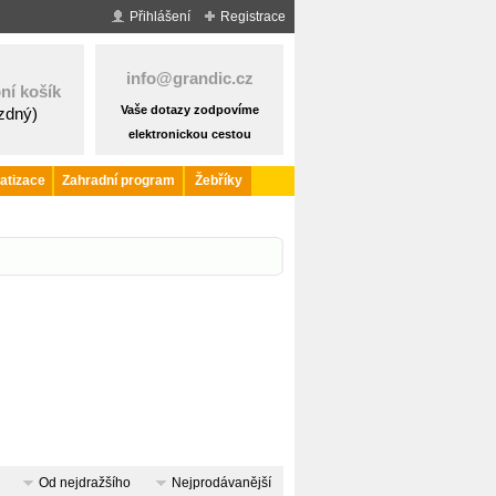
Přihlášení
Registrace
info@grandic.cz
ní košík
Vaše dotazy zodpovíme
ázdný)
elektronickou cestou
atizace
Zahradní program
Žebříky
Od nejdražšího
Nejprodávanější