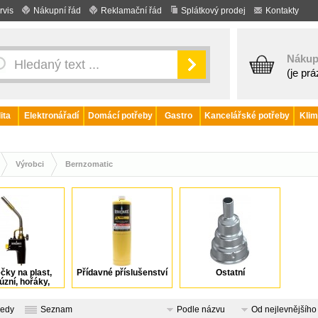
rvis
Nákupní řád
Reklamační řád
Splátkový prodej
Kontakty
Nákup
(je pr
ita
Elektronářadí
Domácí potřeby
Gastro
Kancelářské potřeby
Klim
Výrobci
Bernzomatic
čky na plast,
Přídavné příslušenství
Ostatní
úzní, hořáky,
kukly
ledy
Seznam
Podle názvu
Od nejlevnějšího