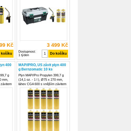
 i
nastavitelnou velikostí plamene
í je
Plamen je stejný v jakékoliv poloze
Odolná konstrukce hořáku,
999 Kč
3 499 Kč
Dostupnost:
1 týden
lyn 400
MAP//PRO, US závit plyn 400
g Bernzomatic 10 ks
99,7 g
Plyn MAP//Pro Propylen 399,7 g
70 mm,
(14,1 oz. - 1 l ), Ø75 x 270 mm,
 závitem
láhev CGA 600 s vnějším závitem
ečnostní
3/4"- UNEF 20 RH , bezpečnostní
telná
ventil, nevratná, nenaplnitelná
opylen
kartuš Plyn MAP//Pro Propylen
 s US
BernzOmatic MG 9 400g s US
závitem