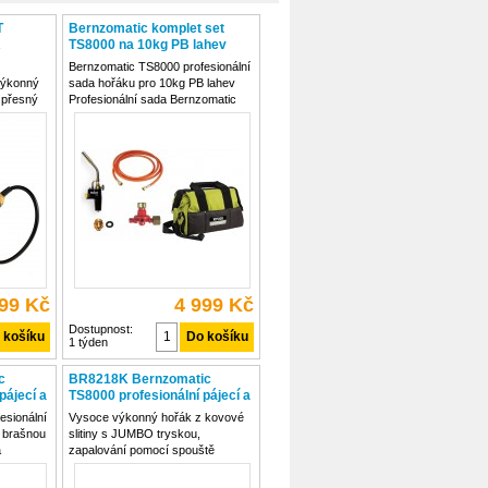
T
Bernzomatic komplet set
R
TS8000 na 10kg PB lahev
Bernzomatic TS8000 profesionální
ýkonný
sada hořáku pro 10kg PB lahev
 přesný
Profesionální sada Bernzomatic
detailní
TS8000 je určena pro tvrdé i
měkké pájení, nahřívání, opalování
ny s
a další náročné práce. Součástí
možňuje
sady je výkonný turbo hořák
 rukou
TS8000 s
399 Kč
4 999 Kč
Dostupnost:
1 týden
c
BR8218K Bernzomatic
pájecí a
TS8000 profesionální pájecí a
šna
nahřívací sada kufříku
esionální
Vysoce výkonný hořák z kovové
s brašnou
slitiny s JUMBO tryskou,
a
zapalování pomocí spouště
rčena pro
TS8000T je hořák s vestvěným
řívání a
zapalováním, regulací tlaku a