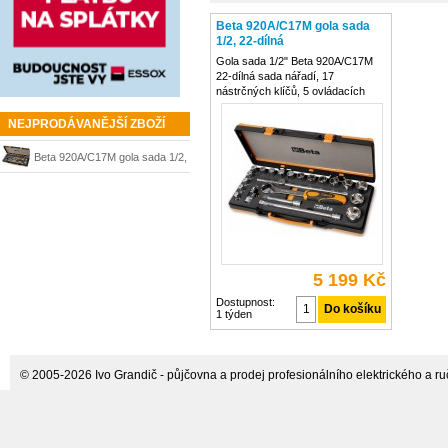
Beta 920A/C17M gola sada
1/2, 22-dílná
Gola sada 1/2" Beta 920A/C17M
22-dílná sada nářadí, 17
nástrčných klíčů, 5 ovládacích
nástrojů s pěnovými vložkami,
nářadí nejvyšší kvality Extrémně
NEJPRODÁVANĚJŠÍ ZBOŽÍ
robustní plechový kufr na nářadí
obsahuje 22 nářadí Součástí
Beta 920A/C17M gola sada 1/2,
dodávky je 17
22-dílná
5 199 Kč
Dostupnost:
1 týden
© 2005-2026 Ivo Grandič - půjčovna a prodej profesionálního elektrického a ručn