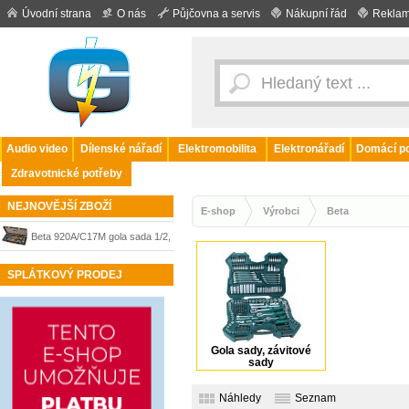
Úvodní strana
O nás
Půjčovna a servis
Nákupní řád
Reklam
Audio video
Dílenské nářadí
Elektromobilita
Elektronářadí
Domácí po
Zdravotnické potřeby
NEJNOVĚJŠÍ ZBOŽÍ
E-shop
Výrobci
Beta
Beta 920A/C17M gola sada 1/2,
22-dílná
SPLÁTKOVÝ PRODEJ
Gola sady, závitové
sady
Náhledy
Seznam