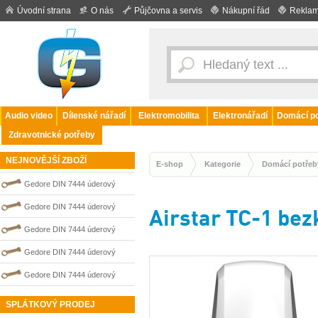
Úvodní strana
O nás
Půjčovna a servis
Nákupní řád
Reklam
Audio video
Dílenské nářadí
Elektromobilita
Elektronářadí
Domácí po
Zdravotnické potřeby
NEJNOVĚJŠÍ ZBOŽÍ
E-shop
Kategorie
Domácí potřeb
Gedore DIN 7444 úderový
nejiskřivý plochý (palcový) klíč
Gedore DIN 7444 úderový
Airstar TC-1 bez
0100211S
nejiskřivý plochý (palcový) klíč
Gedore DIN 7444 úderový
0100208S
nejiskřivý plochý (palcový) klíč
Gedore DIN 7444 úderový
0100205S
nejiskřivý plochý (palcový) klíč
Gedore DIN 7444 úderový
0100202S
nejiskřivý plochý (palcový) klíč
SPLÁTKOVÝ PRODEJ
0100206S