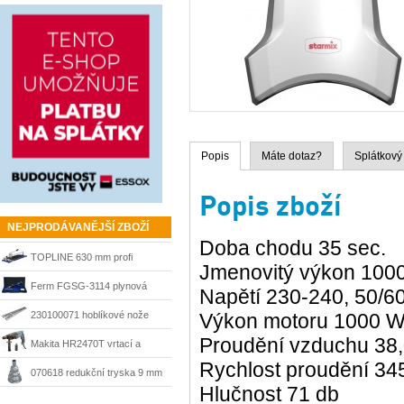
Popis
Máte dotaz?
Splátkový
Popis zboží
NEJPRODÁVANĚJŠÍ ZBOŽÍ
Doba chodu 35 sec.
TOPLINE 630 mm profi
Jmenovitý výkon 1000
řezačka Kaufmann
Ferm FGSG-3114 plynová
Napětí 230-240, 50/60
pájka SGM1006
230100071 hoblíkové nože
Výkon motoru 1000 W
Proudění vzduchu 38,0
HSS 210 mm Matrix
Makita HR2470T vrtací a
Rychlost proudění 345
sekací kladivo 780 W, SDS-
070618 redukční tryska 9 mm
Hlučnost 71 db
Plus
Steinel