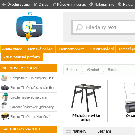
Úvodní strana
O nás
Půjčovna a servis
Nákupní řád
Reklam
Audio video
Dílenské nářadí
Elektromobilita
Elektronářadí
Domácí po
Zdravotnické potřeby
NEJNOVĚJŠÍ ZBOŽÍ
E-shop
Výrobci
BioLite
CampStove 2 ekologický USB
nerez hořák + aku lampa + rošt
BioLite FirePit taška solárního
+ konvice BioLite
nabíjení
BioLite nástavec na vaření
(konvice) pro CampStove
Grilovací nástavec (přenosný
Příslušenství ke
Ostat
gril) pro CampStove BioLite
BioLite FirePit+ bezkouřové
grilům
ohniště a přenosný gril s
SPLÁTKOVÝ PRODEJ
Náhledy
Seznam
ventilátorem a Bluetooth