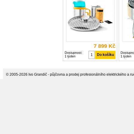
ventilátoru a získat zpětnou vazbu
ohni neb
baterií 3200 mAh
o intenzitě hoření a úrovni baterie v
zákonem 
reálném čase Použijte
zábava! 
7 899 Kč
Dostupnost:
Dostupno
1 týden
1 týden
© 2005-2026 Ivo Grandič - půjčovna a prodej profesionálního elektrického a ručn