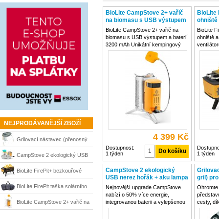
BioLite CampStove 2+ vařič
BioLite
na biomasu s USB výstupem
ohniště 
a baterií 3200 mAh
ventilá
BioLite CampStove 2+ vařič na
BioLite F
biomasu s USB výstupem a baterií
ohniště a
3200 mAh Unikátní kempingový
ventiláto
vařič BioLite CampStove 2+ přináší
klasicko
nejen efektivní spalování biomasy,
kouře. Bi
ale také možnost výroby elektrické
verze oc
energie pro nabíjení elektroniky v
patentov
vzduchu,
NEJPRODÁVANĚJŠÍ ZBOŽÍ
4 399 Kč
Grilovací nástavec (přenosný
Dostupnost:
Dostupno
1 týden
1 týden
gril) pro CampStove BioLite
CampStove 2 ekologický USB
nerez hořák + aku lampa + rošt
CampStove 2 ekologický
Grilova
BioLite FirePit+ bezkouřové
USB nerez hořák + aku lampa
gril) p
+ konvice BioLite
+ rošt + konvice BioLite
ohniště a přenosný gril s
BioLite FirePit taška solárního
Nejnovější upgrade CampStove
Ohromte s
nabízí o 50% více energie,
představu
ventilátorem a Bluetooth
nabíjení
BioLite CampStove 2+ vařič na
integrovanou baterii a vylepšenou
cesty, dí
LED-Dashboard, který vám
správnou
biomasu s USB výstupem a
umožňuje ovládat otáčky
uprostře