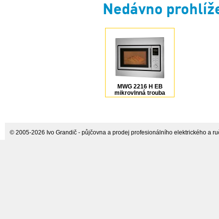
Nedávno prohlíž
MWG 2216 H EB
mikrovlnná trouba
vest. Bomann
© 2005-2026 Ivo Grandič - půjčovna a prodej profesionálního elektrického a ručn