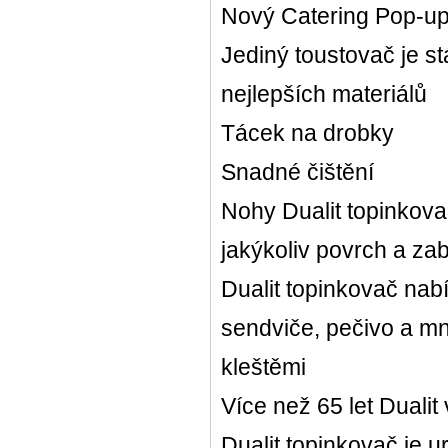
Nový Catering Pop-up 
Jediný toustovač je s
nejlepších materiálů
Tácek na drobky
Snadné čištění
Nohy Dualit topinkovač
jakýkoliv povrch a zab
Dualit topinkovač nabí
sendviče, pečivo a m
kleštěmi
Více než 65 let Dualit
Dualit topinkovač je u