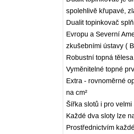
spolehlivě křupavé, zl
Dualit topinkovač spl
Evropu a Severní Amer
zkušebními ústavy ( 
Robustní topná tělesa 
Vyměnitelné topné pr
Extra - rovnoměrné op
na cm²
Šířka slotů i pro velmi
Každé dva sloty lze n
Prostřednictvím každ